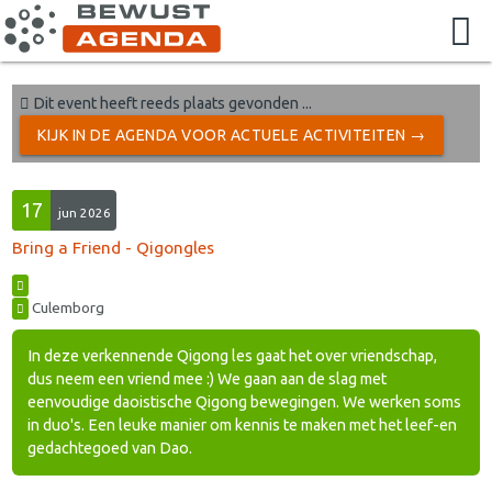
Dit event heeft reeds plaats gevonden ...
KIJK IN DE AGENDA VOOR ACTUELE ACTIVITEITEN →
17
jun 2026
Bring a Friend - Qigongles
Culemborg
In deze verkennende Qigong les gaat het over vriendschap,
dus neem een vriend mee :) We gaan aan de slag met
eenvoudige daoistische Qigong bewegingen. We werken soms
in duo's. Een leuke manier om kennis te maken met het leef-en
gedachtegoed van Dao.