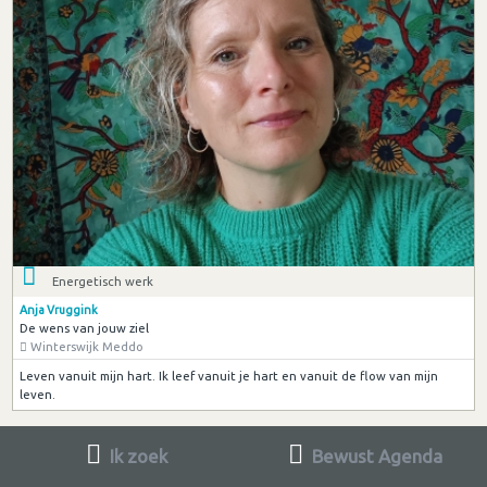
Energetisch werk
Anja Vruggink
De wens van jouw ziel
Winterswijk Meddo
Leven vanuit mijn hart. Ik leef vanuit je hart en vanuit de flow van mijn
leven.
Ik zoek
Bewust Agenda