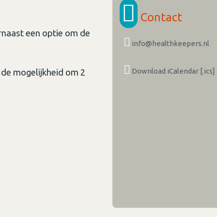
Contact
rnaast een optie om de
info@healthkeepers.nl
Download iCalendar [.ics]
 de mogelijkheid om 2