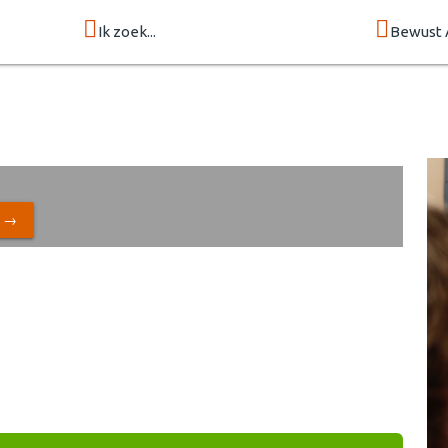
Ik zoek...
Bewust 
N →