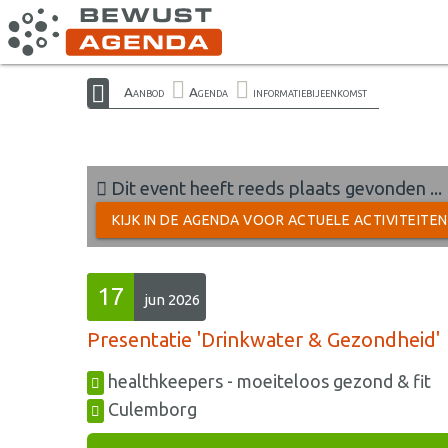
Aanbod
Agenda
informatiebijeenkomst
Dit event heeft reeds plaats gevonden ...
KIJK IN DE AGENDA VOOR ACTUELE ACTIVITEITE
17
jun 2026
Presentatie 'Drinkwater & Gezondheid'
healthkeepers - moeiteloos gezond & fit
Culemborg