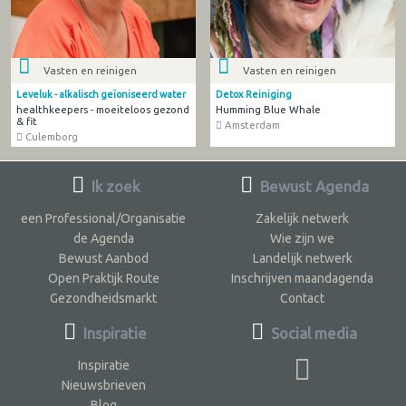
Vasten en reinigen
Vasten en reinigen
Leveluk - alkalisch geïoniseerd water
Detox Reiniging
healthkeepers - moeiteloos gezond
Humming Blue Whale
& fit
Amsterdam
Culemborg
Ik zoek
Bewust Agenda
een Professional/Organisatie
Zakelijk netwerk
de Agenda
Wie zijn we
Bewust Aanbod
Landelijk netwerk
Open Praktijk Route
Inschrijven maandagenda
Gezondheidsmarkt
Contact
Inspiratie
Social media
Inspiratie
Nieuwsbrieven
Blog