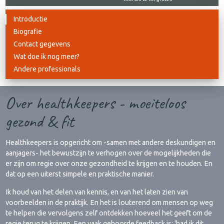
Introductie
Biografie
Contact gegevens
Wat doe ik nog meer?
Andere professionals
Over healthkeepers - moeiteloos
gezond & fit
Healthkeepers is opgericht om -samen met andere deskundigen en
aanjagers- het bewustzijn te verhogen over de mogelijkheden die
er zijn om regie over onze gezondheid te krijgen en te houden. En
dat op een uiterst simpele en praktische manier.
Ik houd van het delen van kennis, en van het laten zien van
voorbeelden in de praktijk. En het is louterend om mensen op weg
te helpen die vervolgens zelf ontdekken hoeveel het geeft om de
regie terug te krijgen. Een vaak gehoorde feedback is: 'had ik dit