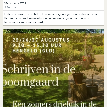
Werkplaats STAP
Zutphen
In deze vrouwen zweethut zullen we op eigen wijze deze midzomer vieren.
Het vuur in onszelf aanwakkeren en ons vrouwzijn verdiepen in de
baarmoeder van moeder aarde.