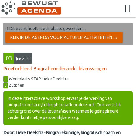
Dit event heeft reeds plaats gevonden ...
KIJK IN DE AGENDA VOOR ACTUELE ACTIVITEITEN →
03
jun 2026
Proefochtend Biografieonderzoek- levensvragen
Werkplaats STAP Lieke Deelstra
Zutphen
In deze interactieve workshop ervaar je de werking van
biografische storytelling/biografieonderzoek. Ook vertel ik
achtergrond over de levensfasen waarmee je geinspireerd
verder kunt met je persoonlijke vraag.
Door: Lieke Deelstra~Biografiekundige, biografisch coach en