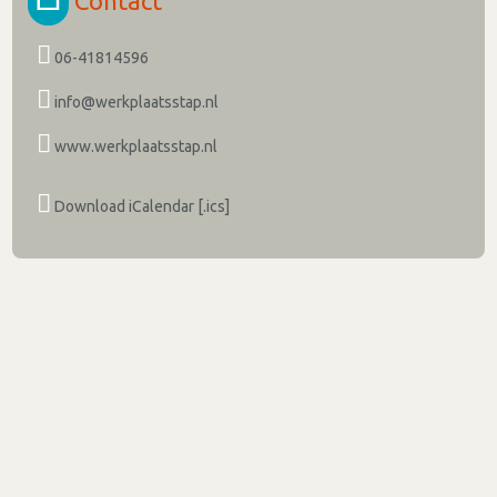
Contact
06-41814596
info@werkplaatsstap.nl
www.werkplaatsstap.nl
Download iCalendar [.ics]