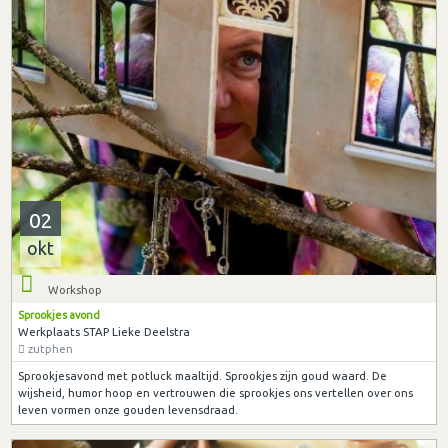
02
okt
Workshop
Sprookjes avond
Werkplaats STAP Lieke Deelstra
zutphen
Sprookjesavond met potluck maaltijd. Sprookjes zijn goud waard. De
wijsheid, humor hoop en vertrouwen die sprookjes ons vertellen over ons
leven vormen onze gouden levensdraad.