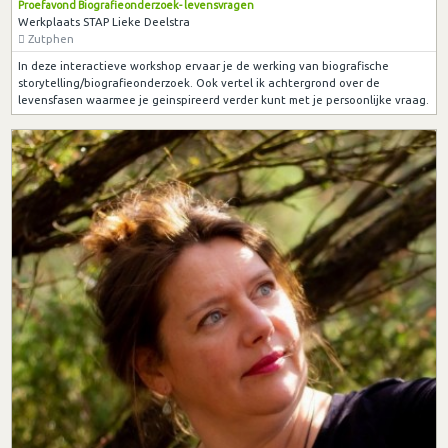
Proefavond Biografieonderzoek- levensvragen
Werkplaats STAP Lieke Deelstra
Zutphen
In deze interactieve workshop ervaar je de werking van biografische
storytelling/biografieonderzoek. Ook vertel ik achtergrond over de
levensfasen waarmee je geinspireerd verder kunt met je persoonlijke vraag.