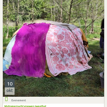
10
okt
Evenement
Midzomernacht vrouwen zweethut