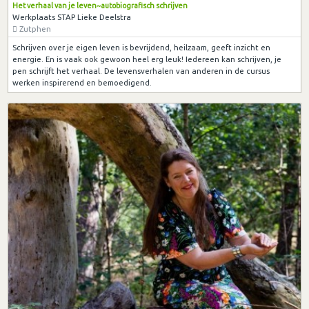
Het verhaal van je leven~autobiografisch schrijven
Werkplaats STAP Lieke Deelstra
Zutphen
Schrijven over je eigen leven is bevrijdend, heilzaam, geeft inzicht en
energie. En is vaak ook gewoon heel erg leuk! Iedereen kan schrijven, je
pen schrijft het verhaal. De levensverhalen van anderen in de cursus
werken inspirerend en bemoedigend.