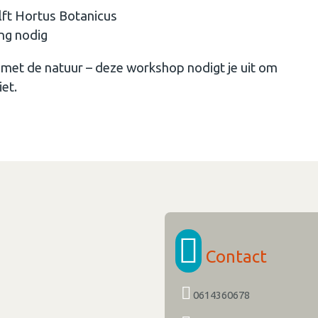
elft Hortus Botanicus
ing nodig
ng met de natuur – deze workshop nodigt je uit om
iet.
Contact
0614360678