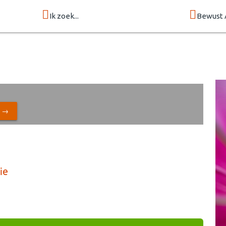
Ik zoek...
Bewust 
N →
ie