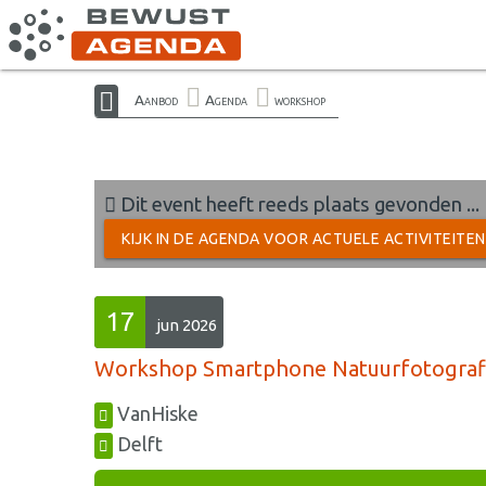
Aanbod
Agenda
workshop
Dit event heeft reeds plaats gevonden ...
KIJK IN DE AGENDA VOOR ACTUELE ACTIVITEITE
17
jun 2026
Workshop Smartphone Natuurfotograf
VanHiske
Delft