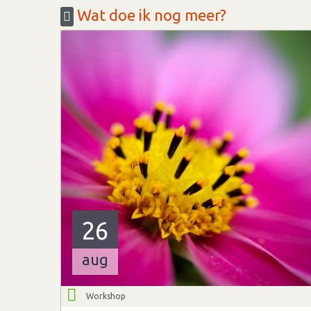
Wat doe ik nog meer?
26
aug
Workshop