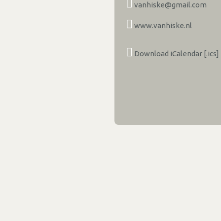
vanhiske@gmail.com
www.vanhiske.nl
Download iCalendar [.ics]