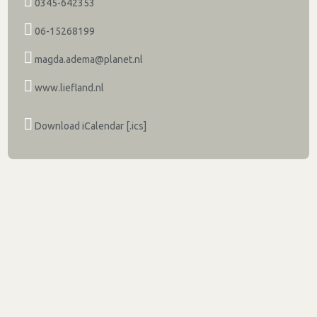
0345-642353
06-15268199
magda.adema@planet.nl
www.liefland.nl
Download iCalendar [.ics]