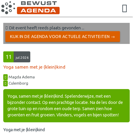
Dit event heeft reeds plaats gevonden ...
KIJK IN DE AGENDA VOOR ACTUELE ACTIVITEITEN →
11
jul 2026
Yoga samen met je (klein)kind
Magda Adema
Culemborg
Yoga, samen met je (klein)kind. Spelenderwijze, met een
bijzonder contact. Op een prachtige locatie. Na de les door de
grote tuin op en rondom een oude terp. Samen zien hoe
groenten en fruit groeien. Vlinders, vogels en bijen spotten!
Yoga met je (klein)kind