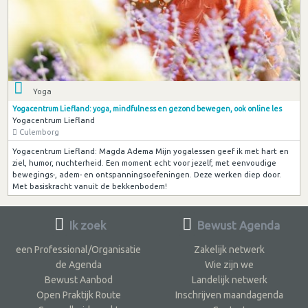
Yoga
Yogacentrum Liefland: yoga, mindfulness en gezond bewegen, ook online les
Yogacentrum Liefland
Culemborg
Yogacentrum Liefland: Magda Adema Mijn yogalessen geef ik met hart en
ziel, humor, nuchterheid. Een moment echt voor jezelf, met eenvoudige
bewegings-, adem- en ontspanningsoefeningen. Deze werken diep door.
Met basiskracht vanuit de bekkenbodem!
Ik zoek
Bewust Agenda
een Professional/Organisatie
Zakelijk netwerk
de Agenda
Wie zijn we
Bewust Aanbod
Landelijk netwerk
Open Praktijk Route
Inschrijven maandagenda