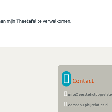
e aan mijn Theetafel te verwelkomen.
Contact
info@eerstehulpbijrelatie
eerstehulpbijrelaties.nl