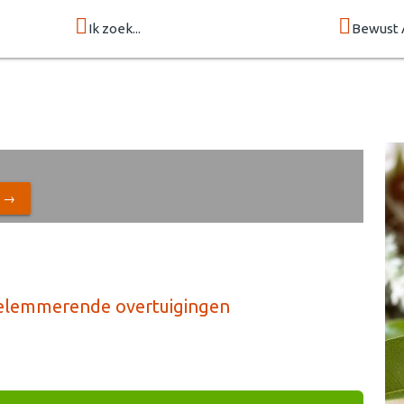
Ik zoek...
Bewust 
N →
 Belemmerende overtuigingen