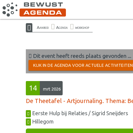
Aanbod
Agenda
workshop
Dit event heeft reeds plaats gevonden ...
KIJK IN DE AGENDA VOOR ACTUELE ACTIVITEITE
14
mrt 2026
De Theetafel - Artjournaling. Thema:
Eerste Hulp bij Relaties / Sigrid Sneijders
Hillegom