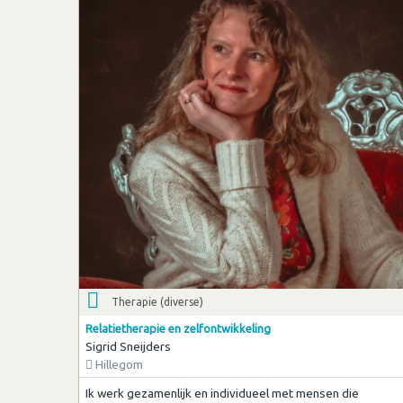
Therapie (diverse)
Relatietherapie en zelfontwikkeling
Sigrid Sneijders
Hillegom
Ik werk gezamenlijk en individueel met mensen die