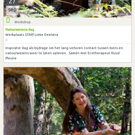
27
sep
Workshop
Natuurwezens dag
Werkplaats STAP/ Lieke Deelstra
Inspiratie dag als bijdrage om het lang verloren contact tussen mens en
natuurwezens weer te laten opleven. Samen met Ecotherapeut Ruud
Pleune