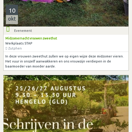
10
okt
Evenement
Midzomernacht vrouwen zweethut
Werkplaats STAP
Zutphen
In deze vrouwen zweethut zullen we op eigen wijze deze midzomer vieren.
Het vuur in onszelf aanwakkeren en ons vrouwzijn verdiepen in de
baarmoeder van moeder aarde.