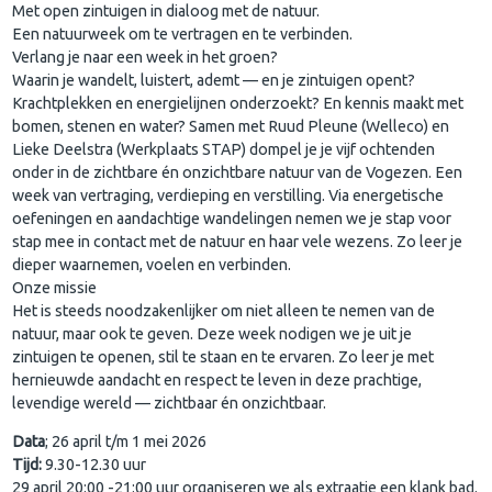
Met open zintuigen in dialoog met de natuur.
Een natuurweek om te vertragen en te verbinden.
Verlang je naar een week in het groen?
Waarin je wandelt, luistert, ademt — en je zintuigen opent?
Krachtplekken en energielijnen onderzoekt? En kennis maakt met
bomen, stenen en water? Samen met Ruud Pleune (Welleco) en
Lieke Deelstra (Werkplaats STAP) dompel je je vijf ochtenden
onder in de zichtbare én onzichtbare natuur van de Vogezen. Een
week van vertraging, verdieping en verstilling. Via energetische
oefeningen en aandachtige wandelingen nemen we je stap voor
stap mee in contact met de natuur en haar vele wezens. Zo leer je
dieper waarnemen, voelen en verbinden.
Onze missie
Het is steeds noodzakenlijker om niet alleen te nemen van de
natuur, maar ook te geven. Deze week nodigen we je uit je
zintuigen te openen, stil te staan en te ervaren. Zo leer je met
hernieuwde aandacht en respect te leven in deze prachtige,
levendige wereld — zichtbaar én onzichtbaar.
Data
; 26 april t/m 1 mei 2026
Tijd:
9.30-12.30 uur
29 april 20:00 -21:00 uur organiseren we als extraatje een klank bad.