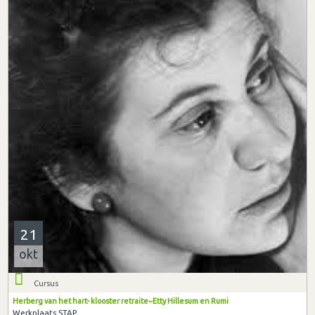
21
okt
Cursus
Herberg van het hart- klooster retraite~Etty Hillesum en Rumi
Werkplaats STAP