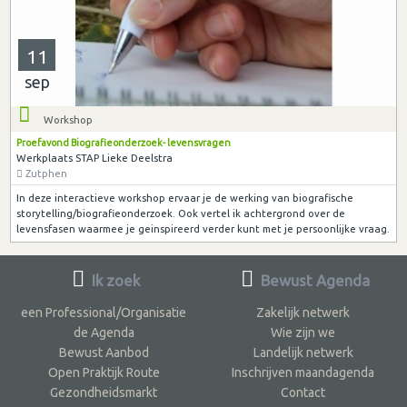
11
sep
Workshop
Proefavond Biografieonderzoek- levensvragen
Werkplaats STAP Lieke Deelstra
Zutphen
In deze interactieve workshop ervaar je de werking van biografische
storytelling/biografieonderzoek. Ook vertel ik achtergrond over de
levensfasen waarmee je geinspireerd verder kunt met je persoonlijke vraag.
Ik zoek
Bewust Agenda
een Professional/Organisatie
Zakelijk netwerk
de Agenda
Wie zijn we
Bewust Aanbod
Landelijk netwerk
Open Praktijk Route
Inschrijven maandagenda
Gezondheidsmarkt
Contact