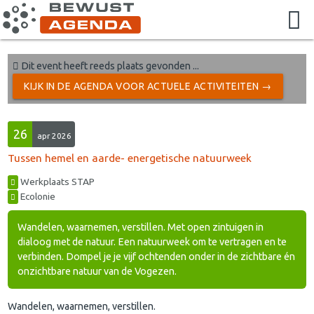
Dit event heeft reeds plaats gevonden ...
KIJK IN DE AGENDA VOOR ACTUELE ACTIVITEITEN →
26
apr 2026
Tussen hemel en aarde- energetische natuurweek
Werkplaats STAP
Ecolonie
Wandelen, waarnemen, verstillen. Met open zintuigen in
dialoog met de natuur. Een natuurweek om te vertragen en te
verbinden. Dompel je je vijf ochtenden onder in de zichtbare én
onzichtbare natuur van de Vogezen.
Wandelen, waarnemen, verstillen.