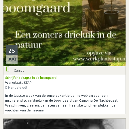
25
aug
Cursus
Schrijfdriedaagse in de boomgaard
Werkplaats STAP
Hengelo gdl
In de laatste week van de zomervakantie ben je welkom voor een
inspirerend schrijfdrieluik in de boomgaard van Camping De Nachtegaal.
We schrijven, creëren, genieten van een heerlijke lunch en plukken de
vruchten van de nazomer.