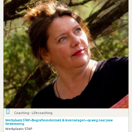
Coaching - Lifecoaching
Werkplaats STAP~Biografieonderzoek & levensvragen~op weg naar jouw
bestemming
Werkplaats STAP