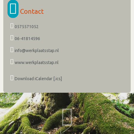
Contact
0575571052
06-41814596
info@werkplaatsstap.nl
www.werkplaatsstap.nl
Download iCalendar [.ics]