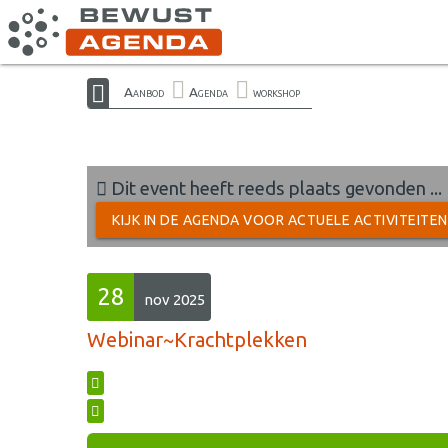
Aanbod
Agenda
workshop
Dit event heeft reeds plaats gevonden ...
KIJK IN DE AGENDA VOOR ACTUELE ACTIVITEITE
28
nov 2025
Webinar~Krachtplekken