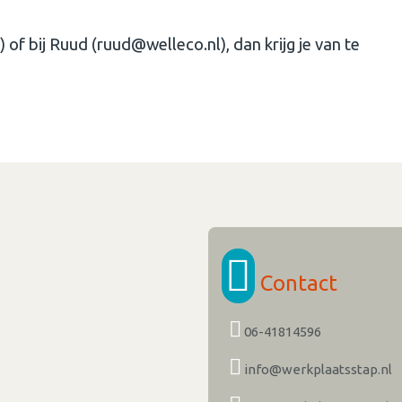
 of bij Ruud (ruud@welleco.nl), dan krijg je van te
Contact
06-41814596
info@werkplaatsstap.nl