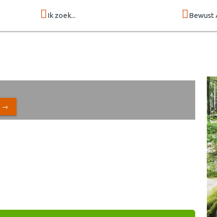
Ik zoek...
Bewust 
N →