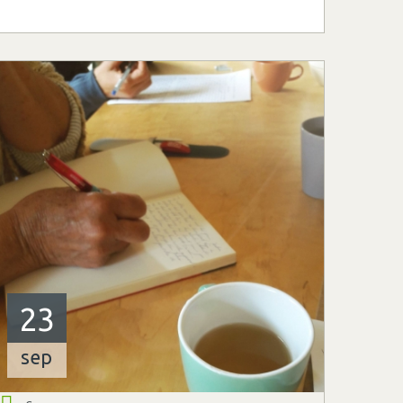
23
sep