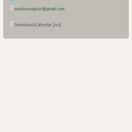
marikevanijssel@gmail.com
Download iCalendar [.ics]