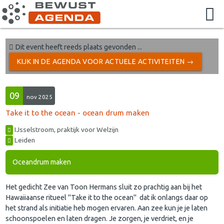
Dit event heeft reeds plaats gevonden ...
KIJK IN DE AGENDA VOOR ACTUELE ACTIVITEITEN →
09
nov 2025
Take it to the ocean - ocean drum maken
IJsselstroom, praktijk voor Welzijn
Leiden
Oceandrum maken
Het gedicht Zee van Toon Hermans sluit zo prachtig aan bij het
Hawaiiaanse ritueel "Take it to the ocean" dat ik onlangs daar op
het strand als initiatie heb mogen ervaren. Aan zee kun je je laten
schoonspoelen en laten dragen. Je zorgen, je verdriet, en je