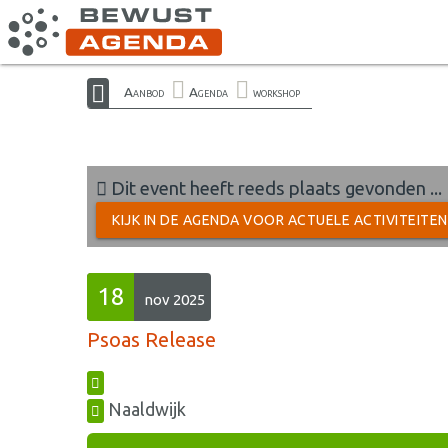
Aanbod
Agenda
workshop
Dit event heeft reeds plaats gevonden ...
KIJK IN DE AGENDA VOOR ACTUELE ACTIVITEITE
18
nov 2025
Psoas Release
Naaldwijk