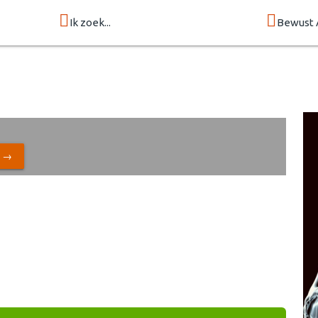
Ik zoek...
Bewust 
N →