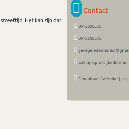
Contact
treeftijd. Het kan zijn dat
0612858535
0612858535
george.edelman65@gmai
welzijnspraktijkedelman.
Download iCalendar [.ics]