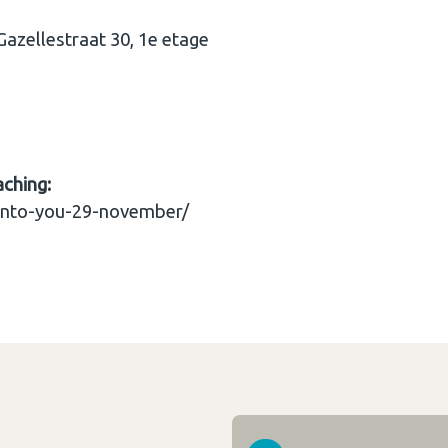
Gazellestraat 30, 1e etage
aching:
-into-you-29-november/