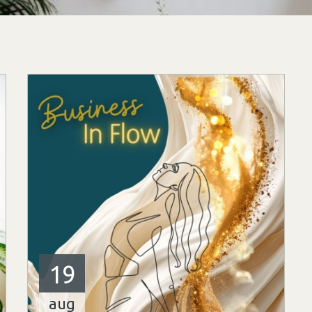
19
aug