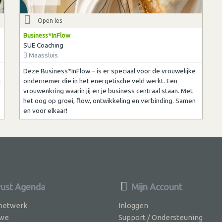
Open les
Business*InFlow
SUE Coaching
Maassluis
Deze Business*InFlow – is er speciaal voor de vrouwelijke
t
ondernemer die in het energetische veld werkt. Een
vrouwenkring waarin jij en je business centraal staan. Met
het oog op groei, flow, ontwikkeling en verbinding. Samen
en voor elkaar!
ust Agenda
Mijn Account
 netwerk
Inloggen
 we
Support / Ondersteuning