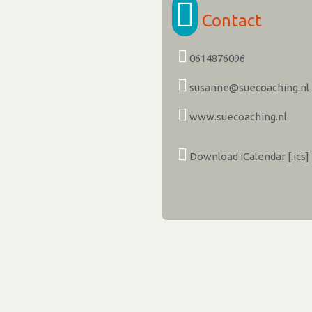
Contact
0614876096
susanne@suecoaching.nl
www.suecoaching.nl
Download iCalendar [.ics]