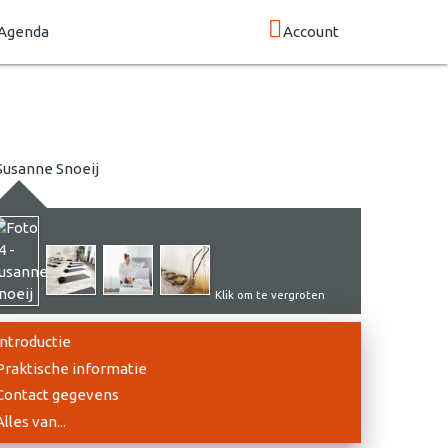
Agenda
Account
Klik om te vergroten
Introductie
Praktische informatie
Contact gegevens
Alles van...