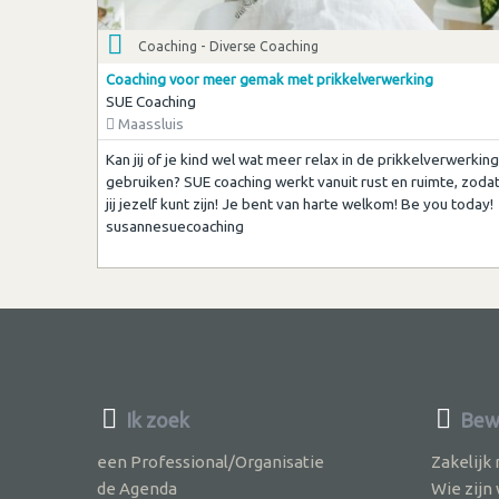
Coaching - Diverse Coaching
Coaching voor meer gemak met prikkelverwerking
SUE Coaching
Maassluis
Kan jij of je kind wel wat meer relax in de prikkelverwerking
gebruiken? SUE coaching werkt vanuit rust en ruimte, zoda
jij jezelf kunt zijn! Je bent van harte welkom! Be you today!
susannesuecoaching
Ik zoek
Bew
een Professional/Organisatie
Zakelijk
de Agenda
Wie zijn