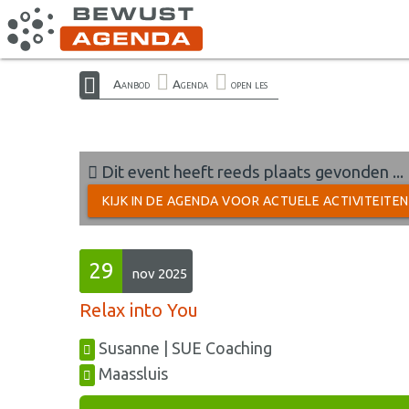
Aanbod
Agenda
open les
Dit event heeft reeds plaats gevonden ...
KIJK IN DE AGENDA VOOR ACTUELE ACTIVITEITE
29
nov 2025
Relax into You
Susanne | SUE Coaching
Maassluis