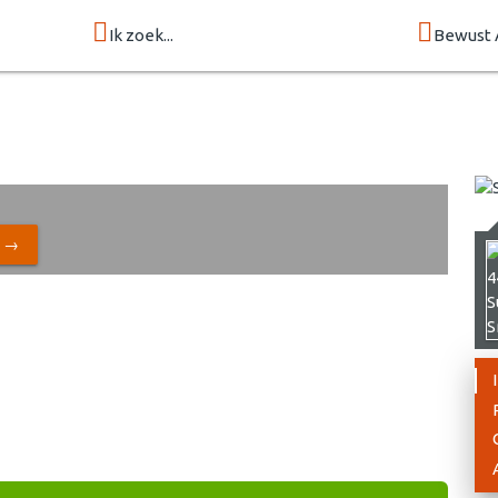
Ik zoek...
Bewust 
N →