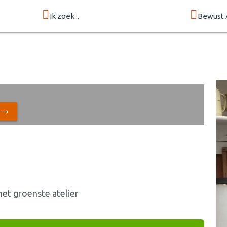
Ik zoek...
Bewust 
N →
et groenste atelier