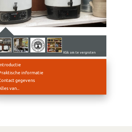
Klik om te vergroten
Introductie
Praktische informatie
Contact gegevens
Alles van...