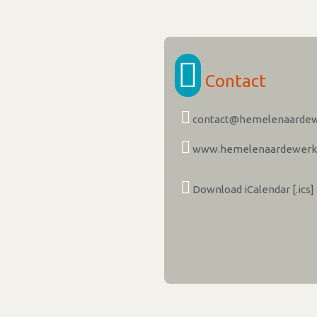
Contact
contact@hemelenaardew
www.hemelenaardewerk.
Download iCalendar [.ics]