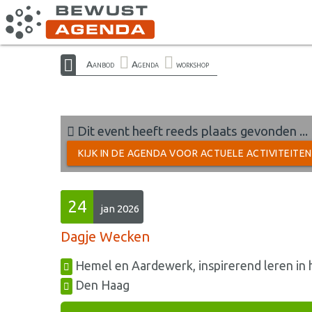
Aanbod
Agenda
workshop
Dit event heeft reeds plaats gevonden ...
KIJK IN DE AGENDA VOOR ACTUELE ACTIVITEITE
24
jan 2026
Dagje Wecken
Hemel en Aardewerk, inspirerend leren in h
Den Haag