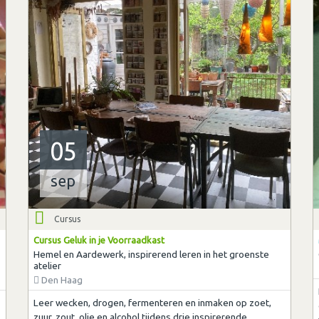
05
sep
Cursus
Cursus Geluk in je Voorraadkast
Hemel en Aardewerk, inspirerend leren in het groenste
atelier
Den Haag
Leer wecken, drogen, fermenteren en inmaken op zoet,
zuur, zout, olie en alcohol tijdens drie inspirerende