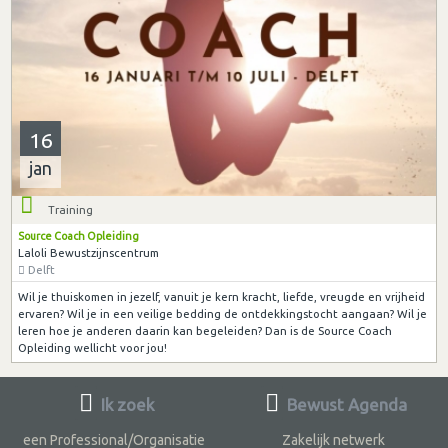
16
jan
Training
Source Coach Opleiding
Laloli Bewustzijnscentrum
Delft
Wil je thuiskomen in jezelf, vanuit je kern kracht, liefde, vreugde en vrijheid
ervaren? Wil je in een veilige bedding de ontdekkingstocht aangaan? Wil je
leren hoe je anderen daarin kan begeleiden? Dan is de Source Coach
Opleiding wellicht voor jou!
Ik zoek
Bewust Agenda
een Professional/Organisatie
Zakelijk netwerk