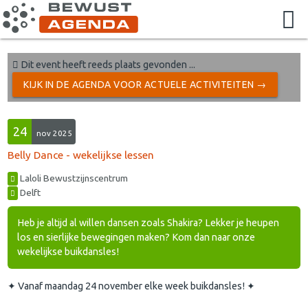
Dit event heeft reeds plaats gevonden ...
KIJK IN DE AGENDA VOOR ACTUELE ACTIVITEITEN →
24
nov 2025
Belly Dance - wekelijkse lessen
Laloli Bewustzijnscentrum
Delft
Heb je altijd al willen dansen zoals Shakira? Lekker je heupen
los en sierlijke bewegingen maken? Kom dan naar onze
wekelijkse buikdansles!
✦ Vanaf maandag 24 november elke week buikdansles! ✦