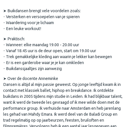
➤ Buikdansen brengt vele voordelen zoals:
･ Versterken en versoepelen van je spieren
･ Waardering voor je lichaam
･ Een leuke workout!
➤ Praktisch:
･ Wanneer: elke maandag 19.00 - 20.00 uur
･ Vanaf 18.45 uur is de deur open, start om 19.00 uur
･ Trek gemakkelijke kleding aan waarin je lekker kan bewegen
･ Er is een garderobe waar je je kan omkleden
･ Buikdanssjaaltjes zijn aanwezig
➤ Over de docente Anneminke
Dansen is altijd al mijn passie geweest. Op jonge leeftijd kwam ik in
contact met klassiek ballet, hiphop en breakdance. Ik ontdekte
buikdans in 2005 tijdens mijn studie in Leiden. Ik had blijkbaar talent,
want ik werd de tweede les gevraagd of ik mee wilde doen met de
performance group. Ik verhuisde naar Amsterdam en heb jarenlang
les gehad van Mahdy Emara. Ik werd deel van de Baladi Group en
trad regelmatig op op jaarbeurzen, feesten, bruiloften en
filmpremières. Vervolgens heb ik een aantal jaar lesgegeven aan