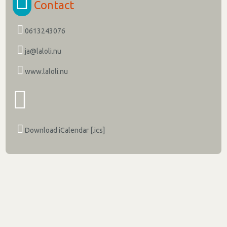
Contact
0613243076
ja@laloli.nu
www.laloli.nu
Download iCalendar [.ics]