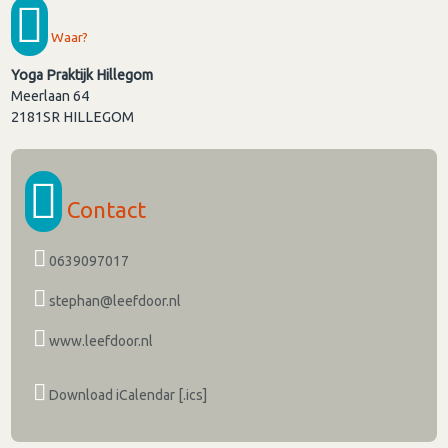
Waar?
Yoga Praktijk Hillegom
Meerlaan 64
2181SR
HILLEGOM
Contact
0639097017
stephan@leefdoor.nl
www.leefdoor.nl
Download iCalendar [.ics]