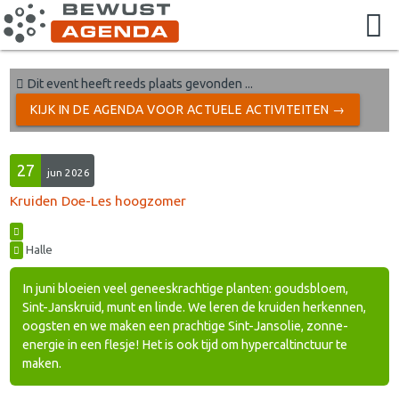
Dit event heeft reeds plaats gevonden ...
KIJK IN DE AGENDA VOOR ACTUELE ACTIVITEITEN →
27
jun 2026
Kruiden Doe-Les hoogzomer
Halle
In juni bloeien veel geneeskrachtige planten: goudsbloem,
Sint-Janskruid, munt en linde. We leren de kruiden herkennen,
oogsten en we maken een prachtige Sint-Jansolie, zonne-
energie in een flesje! Het is ook tijd om hypercaltinctuur te
maken.