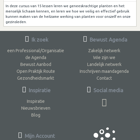
In deze cursus van 15 lessen leren we geneeskrachtige planten en het
menselijk lichaam kennen, en leren we hoe we veilig en effectief gebruik
kunnen maken van de heilzame werking van planten voor onszelf en onze
gezinsleden.
Ik zoek
Bewust Agenda
een Professional/Organisatie
Zakelijk netwerk
de Agenda
Wie zijn we
Bewust Aanbod
Landelijk netwerk
Open Praktijk Route
Inschrijven maandagenda
Gezondheidsmarkt
Contact
Inspiratie
Social media
Inspiratie
Nieuwsbrieven
Blog
Mijn Account