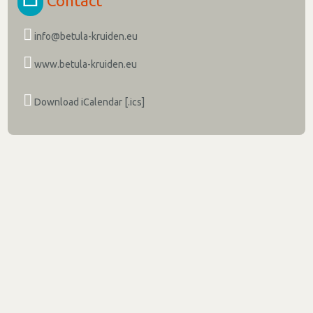
Contact
info@betula-kruiden.eu
www.betula-kruiden.eu
Download iCalendar [.ics]