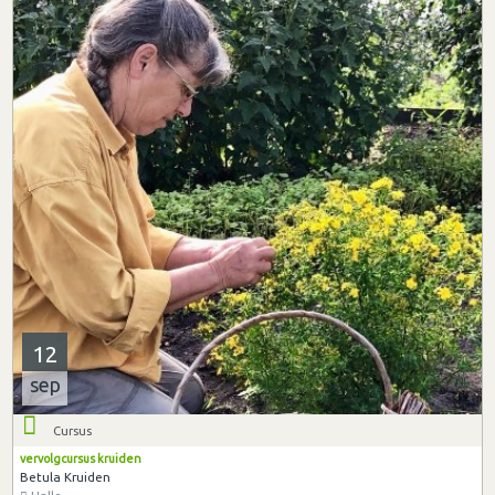
12
sep
Cursus
vervolgcursus kruiden
Betula Kruiden