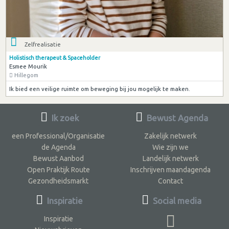
Zelfrealisatie
Holistisch therapeut & Spaceholder
Esmee Mourik
Hillegom
Ik bied een veilige ruimte om beweging bij jou mogelijk te maken.
Ik zoek
Bewust Agenda
een Professional/Organisatie
Zakelijk netwerk
de Agenda
Wie zijn we
Bewust Aanbod
Landelijk netwerk
Open Praktijk Route
Inschrijven maandagenda
Gezondheidsmarkt
Contact
Inspiratie
Social media
Inspiratie