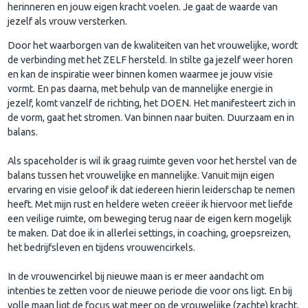
herinneren en jouw eigen kracht voelen. Je gaat de waarde van
jezelf als vrouw versterken.
Door het waarborgen van de kwaliteiten van het vrouwelijke, wordt
de verbinding met het ZELF hersteld. In stilte ga jezelf weer horen
en kan de inspiratie weer binnen komen waarmee je jouw visie
vormt. En pas daarna, met behulp van de mannelijke energie in
jezelf, komt vanzelf de richting, het DOEN. Het manifesteert zich in
de vorm, gaat het stromen. Van binnen naar buiten. Duurzaam en in
balans.
Als spaceholder is wil ik graag ruimte geven voor het herstel van de
balans tussen het vrouwelijke en mannelijke. Vanuit mijn eigen
ervaring en visie geloof ik dat iedereen hierin leiderschap te nemen
heeft. Met mijn rust en heldere weten creëer ik hiervoor met liefde
een veilige ruimte, om beweging terug naar de eigen kern mogelijk
te maken. Dat doe ik in allerlei settings, in coaching, groepsreizen,
het bedrijfsleven en tijdens vrouwencirkels.
In de vrouwencirkel bij nieuwe maan is er meer aandacht om
intenties te zetten voor de nieuwe periode die voor ons ligt. En bij
volle maan ligt de focus wat meer op de vrouwelijke (zachte) kracht.