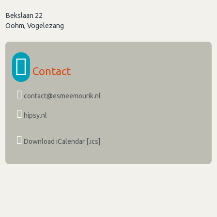
Bekslaan 22
Oohm, Vogelezang
Contact
contact@esmeemourik.nl
hipsy.nl
Download iCalendar [.ics]