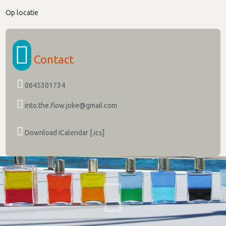
Op locatie
Contact
0645301734
into.the.flow.joke@gmail.com
Download iCalendar [.ics]