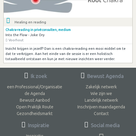
Healing en reading
Chakra-reading in privéconsulten, medium
Into the Flow - Joke Ory
Voorhout
Inzicht krijgen in jezelf? Dan is een chakra-reading een mooi middel om te
dat te verkrijgen. Aan het einde van de sessie is er een holistisch
totaalbeeld ontstaan en kun je met nieuwe inzichten weer verder.
Ik zoek
Bewust Agenda
een Professional/Organisatie
Zakelijk netwerk
de Agenda
Wie zijn we
Bewust Aanbod
Landelijk netwerk
Open Praktijk Route
Inschrijven maandagenda
Gezondheidsmarkt
Contact
Inspiratie
Social media
Inspiratie