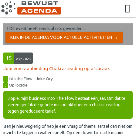
Dit event heeft reeds plaats gevonden ...
KIJK IN DE AGENDA VOOR ACTUELE ACTIVITEITEN →
15
okt 2025
Jubileum aanbieding Chakra-reading op afspraak
Into the Flow - Joke Ory
Op locatie
Jippie, mijn business Into The Flow bestaat één jaar. Om dat te
vieren geef ik de gehele maand oktober een chakra-reading
tegen gereduceerd tarief.
Ben je nieuwsgierig of heb je een vraag of thema, aarzel dan niet om
inzicht te krijgen in wat er speelt. Op een down-to-earth manier