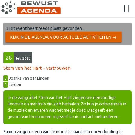
Dit event heeft reeds plaats gevonden ...
KIJK IN DE AGENDA VOOR ACTUELE ACTIVITEITEN →
28
feb 2026
Stem van het Hart - vertrouwen
Joshka van der Linden
Leiden
In de zangcirkel Stem van het Hart zingen we eenvoudige
liederen en mantra’s die zich herhalen. Zo kun je ontspannen in
de muziek en ervaren wat het met je doet. Dat geeft een
gevoel van thuiskomen: in jezelf én in contact met anderen.
Samen zingen is een van de mooiste manieren om verbinding te