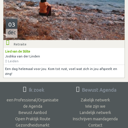
03
dec
Retraite
Lied van de Stilte
Joshka van der Linden
Leiden
Een dag helemaal voor jou. Kom tot rust, voel wat zich in jou afspeelt en
zing!
Ik zoek
Bewust Agenda
een Professional/Organisatie
Zakelijk netwerk
de Agenda
Wie zijn we
Bewust Aanbod
Landelijk netwerk
Open Praktijk Route
Inschrijven maandagenda
Gezondheidsmarkt
Contact