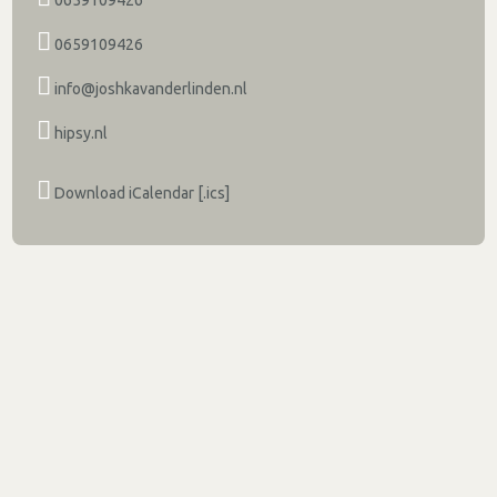
0659109426
info@joshkavanderlinden.nl
hipsy.nl
Download iCalendar [.ics]