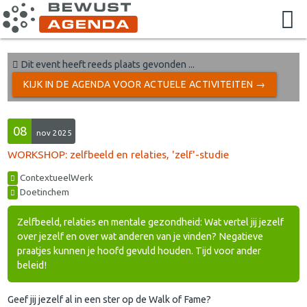
Dit event heeft reeds plaats gevonden ...
KIJK IN DE AGENDA VOOR ACTUELE ACTIVITEITEN →
08
nov 2025
WORKSHOP: zelfbeeld en relaties, 'zelf'-studie
ContextueelWerk
Doetinchem
Zelfbeeld, relaties en mentale gezondheid: Wat vertel jij jezelf
over jezelf en over wat anderen van je vinden? Negatieve
praatjes kunnen je hoofd gevuld houden. Tijd voor ander
beleid!
Geef jij jezelf al in een ster op de Walk of Fame?