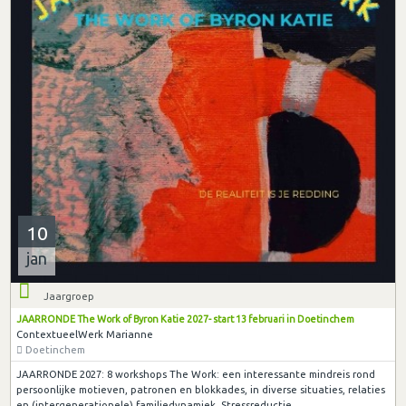
10
jan
Jaargroep
JAARRONDE The Work of Byron Katie 2027- start 13 februari in Doetinchem
ContextueelWerk Marianne
Doetinchem
JAARRONDE 2027: 8 workshops The Work: een interessante mindreis rond
persoonlijke motieven, patronen en blokkades, in diverse situaties, relaties
en (intergenerationele) familiedynamiek. Stressreductie.