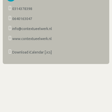
0314378398
0640163047
info@contextueelwerk.nl
www.contextueelwerk.nl
Download iCalendar [.ics]