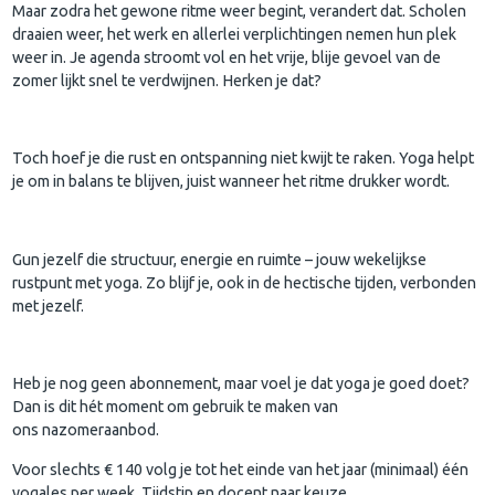
Maar zodra het gewone ritme weer begint, verandert dat. Scholen
draaien weer, het werk en allerlei verplichtingen nemen hun plek
weer in. Je agenda stroomt vol en het vrije, blije gevoel van de
zomer lijkt snel te verdwijnen. Herken je dat?
Toch hoef je die rust en ontspanning niet kwijt te raken. Yoga helpt
je om in balans te blijven, juist wanneer het ritme drukker wordt.
Gun jezelf die structuur, energie en ruimte – jouw wekelijkse
rustpunt met yoga. Zo blijf je, ook in de hectische tijden, verbonden
met jezelf.
Heb je nog geen abonnement, maar voel je dat yoga je goed doet?
Dan is dit hét moment om gebruik te maken van
ons nazomeraanbod.
Voor slechts € 140 volg je tot het einde van het jaar (minimaal) één
yogales per week. Tijdstip en docent naar keuze.