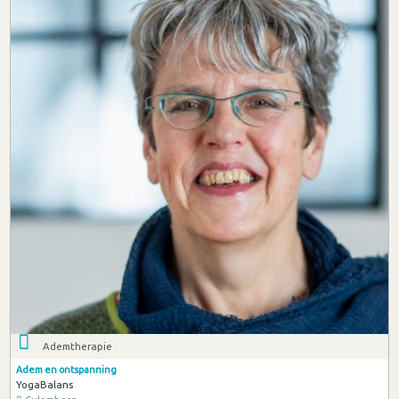
Ademtherapie
Adem en ontspanning
YogaBalans