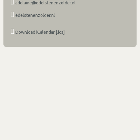
adelaine@edelstenenzolder.nl
edelstenenzolder.nl
Download iCalendar [.ics]