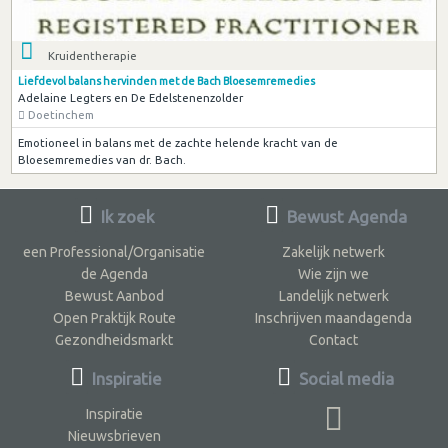
Kruidentherapie
Liefdevol balans hervinden met de Bach Bloesemremedies
Adelaine Legters en De Edelstenenzolder
Doetinchem
Emotioneel in balans met de zachte helende kracht van de
Bloesemremedies van dr. Bach.
Ik zoek
Bewust Agenda
een Professional/Organisatie
Zakelijk netwerk
de Agenda
Wie zijn we
Bewust Aanbod
Landelijk netwerk
Open Praktijk Route
Inschrijven maandagenda
Gezondheidsmarkt
Contact
Inspiratie
Social media
Inspiratie
Nieuwsbrieven