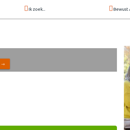
Ik zoek...
Bewust 
N →