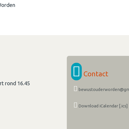
 Worden
Contact
rt rond 16.45
bewustouderworden@gm
Download iCalendar [.ics]