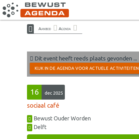
Aanbod
Agenda
Dit event heeft reeds plaats gevonden ...
KIJK IN DE AGENDA VOOR ACTUELE ACTIVITEITE
16
dec 2025
sociaal café
Bewust Ouder Worden
Delft