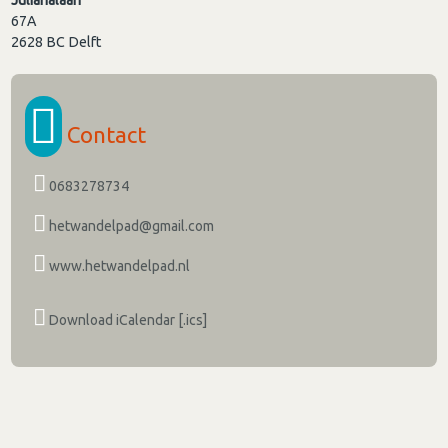
67A
2628 BC
Delft
Contact
0683278734
hetwandelpad@gmail.com
www.hetwandelpad.nl
Download iCalendar [.ics]