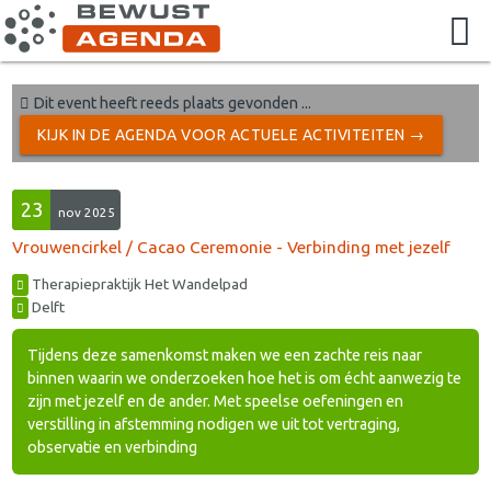
Dit event heeft reeds plaats gevonden ...
KIJK IN DE AGENDA VOOR ACTUELE ACTIVITEITEN →
23
nov 2025
Vrouwencirkel / Cacao Ceremonie - Verbinding met jezelf
Therapiepraktijk Het Wandelpad
Delft
Tijdens deze samenkomst maken we een zachte reis naar
binnen waarin we onderzoeken hoe het is om écht aanwezig te
zijn met jezelf en de ander. Met speelse oefeningen en
verstilling in afstemming nodigen we uit tot vertraging,
observatie en verbinding