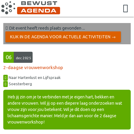
Dit event heeft reeds plaats gevonden ...
KIJK IN DE AGENDA VOOR ACTUELE ACTIVITEITEN →
06
dec 2025
2-daagse vrouwenworkshop
Naar Hartenlust en Lijfspraak
Soesterberg
Heb jij zin om je te verbinden met je eigen hart, bekken en
andere vrouwen. Wil jij op een diepere laag onderzoeken wat
vrouw zijn voor jou betekent. Wil je dit doen op een
lichaamsgerichte manier. Meld je dan aan voor de 2 daagse
vrouwenworkshop!