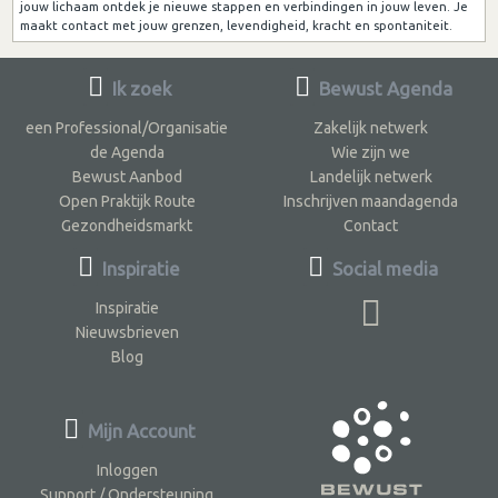
jouw lichaam ontdek je nieuwe stappen en verbindingen in jouw leven. Je
maakt contact met jouw grenzen, levendigheid, kracht en spontaniteit.
Ik zoek
Bewust Agenda
een Professional/Organisatie
Zakelijk netwerk
de Agenda
Wie zijn we
Bewust Aanbod
Landelijk netwerk
Open Praktijk Route
Inschrijven maandagenda
Gezondheidsmarkt
Contact
Inspiratie
Social media
Inspiratie
Nieuwsbrieven
Blog
Mijn Account
Inloggen
Support / Ondersteuning