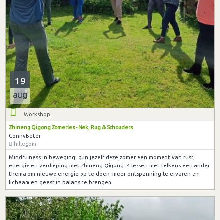
19
aug
Workshop
Zhineng Qigong Zomerles - Nek, Rug & Schouders
ConnyBeter
hillegom
Mindfulness in beweging: gun jezelf deze zomer een moment van rust,
energie en verdieping met Zhineng Qigong. 4 lessen met telkens een ander
thema om nieuwe energie op te doen, meer ontspanning te ervaren en
lichaam en geest in balans te brengen.