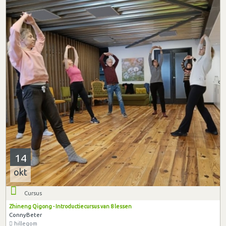
14
okt
Cursus
Zhineng Qigong - Introductiecursus van 8 lessen
ConnyBeter
hillegom