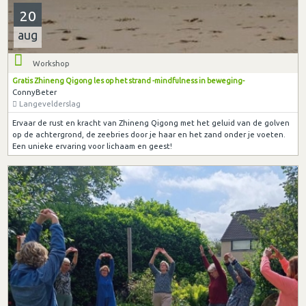
20
aug
Workshop
Gratis Zhineng Qigong les op het strand -mindfulness in beweging-
ConnyBeter
Langevelderslag
Ervaar de rust en kracht van Zhineng Qigong met het geluid van de golven
op de achtergrond, de zeebries door je haar en het zand onder je voeten.
Een unieke ervaring voor lichaam en geest!