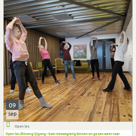
09
sep
Open les
Open les Zhineng Qigong – kom nieuwsgierig binnen en ga zen weer naar