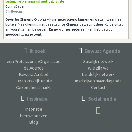
buiten, met verrassend veel rust, ruimte
ConnyBeter
hillegom
Open les Zhineng Qigong – kom nieuwsgierig binnen en ga zen weer naar
buiten. Maak kennis met deze zachte Chinese bewegingsleer. Korte uitleg
en vooral samen bewegen. En no worries: iedereen kan het, gewoon
meedoen zoals je bent.
Ik zoek
Bewust Agenda
een Professional/Organisatie
Zakelijk netwerk
de Agenda
Wie zijn we
Bewust Aanbod
Landelijk netwerk
Open Praktijk Route
Inschrijven maandagenda
Gezondheidsmarkt
Contact
Inspiratie
Social media
Inspiratie
Nieuwsbrieven
Blog