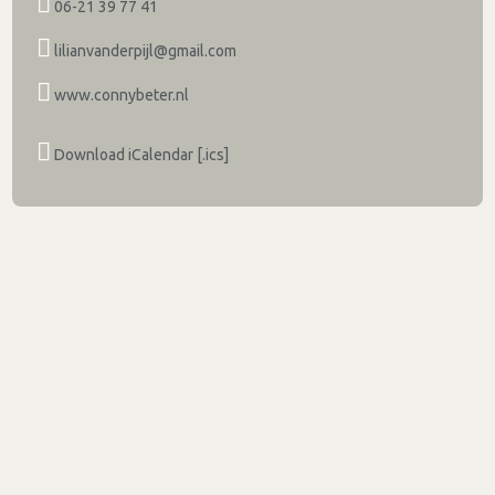
06-21 39 77 41
lilianvanderpijl@gmail.com
www.connybeter.nl
Download iCalendar [.ics]