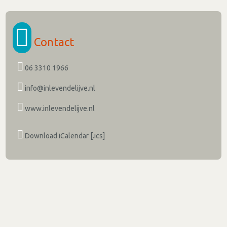
Contact
06 3310 1966
info@inlevendelijve.nl
www.inlevendelijve.nl
Download iCalendar [.ics]