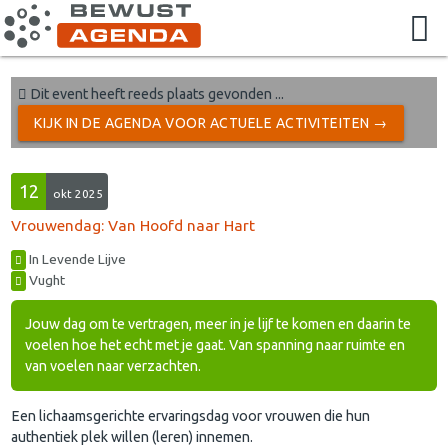
Dit event heeft reeds plaats gevonden ...
KIJK IN DE AGENDA VOOR ACTUELE ACTIVITEITEN →
12
okt 2025
Vrouwendag: Van Hoofd naar Hart
In Levende Lijve
Vught
Jouw dag om te vertragen, meer in je lijf te komen en daarin te
voelen hoe het echt met je gaat. Van spanning naar ruimte en
van voelen naar verzachten.
Een lichaamsgerichte ervaringsdag voor vrouwen die hun
authentiek plek willen (leren) innemen.