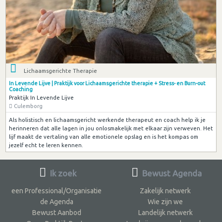
Lichaamsgerichte Therapie
In Levende Lijve | Praktijk voor Lichaamsgerichte therapie + Stress- en Burn-out
Coaching
Praktijk In Levende Lijve
Culemborg
Als holistisch en lichaamsgericht werkende therapeut en coach help ik je
herinneren dat alle lagen in jou onlosmakelijk met elkaar zijn verweven. Het
lijf maakt de vertaling van alle emotionele opslag en is het kompas om
jezelf echt te leren kennen.
Ik zoek
Bewust Agenda
een Professional/Organisatie
Zakelijk netwerk
de Agenda
Wie zijn we
Bewust Aanbod
Landelijk netwerk