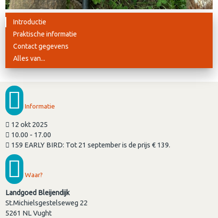
Introductie
Praktische informatie
Contact gegevens
Alles van...
Informatie
12 okt 2025
10.00 - 17.00
159 EARLY BIRD: Tot 21 september is de prijs € 139.
Waar?
Landgoed Bleijendijk
St.Michielsgestelseweg 22
5261 NL
Vught