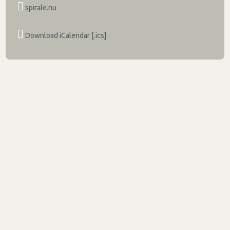
spirale.nu
Download iCalendar [.ics]