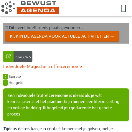
Dit event heeft reeds plaats gevonden ...
KIJK IN DE AGENDA VOOR ACTUELE ACTIVITEITEN →
07
nov 2025
Individuele Magische truffelceremonie
Spirale
Hengelo
Een individuele truffelceremonie is ideaal als je wilt
kennismaken met het plantmedicijn binnen een kleine setting
en veilige bedding. Ik begeleid jou gedurende het gehele
proces.
Tijdens de reis kan je in contact komen met je gidsen, met je