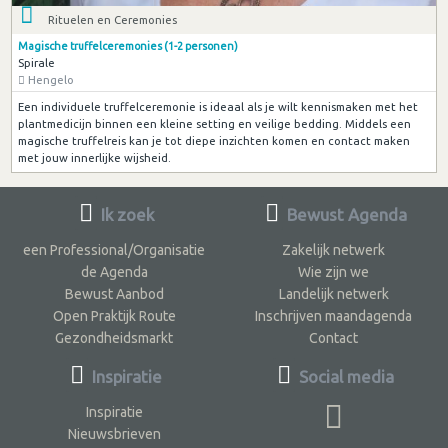
Rituelen en Ceremonies
Magische truffelceremonies (1-2 personen)
Spirale
Hengelo
Een individuele truffelceremonie is ideaal als je wilt kennismaken met het
plantmedicijn binnen een kleine setting en veilige bedding. Middels een
magische truffelreis kan je tot diepe inzichten komen en contact maken
met jouw innerlijke wijsheid.
Ik zoek
Bewust Agenda
een Professional/Organisatie
Zakelijk netwerk
de Agenda
Wie zijn we
Bewust Aanbod
Landelijk netwerk
Open Praktijk Route
Inschrijven maandagenda
Gezondheidsmarkt
Contact
Inspiratie
Social media
Inspiratie
Nieuwsbrieven