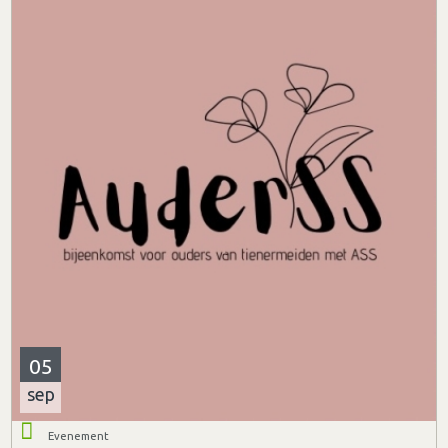
05
sep
Evenement