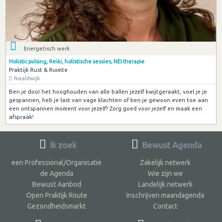
Energetisch werk
Holistic pulsing, Reiki, holistische sessies, NEI therapie
Praktijk Rust & Ruimte
Naaldwijk
Ben je door het hooghouden van alle ballen jezelf kwijtgeraakt, voel je je
gespannen, heb je last van vage klachten of ben je gewoon even toe aan
een ontspannen moment voor jezelf? Zorg goed voor jezelf en maak een
afspraak!
Ik zoek
Bewust Agenda
een Professional/Organisatie
Zakelijk netwerk
de Agenda
Wie zijn we
Bewust Aanbod
Landelijk netwerk
Open Praktijk Route
Inschrijven maandagenda
Gezondheidsmarkt
Contact