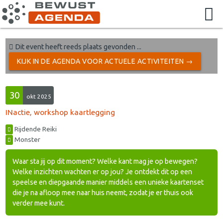
Dit event heeft reeds plaats gevonden ...
KIJK IN DE AGENDA VOOR ACTUELE ACTIVITEITEN →
30
okt 2025
INactie, workshop kaartlegging
Rijdende Reiki
Monster
Waar sta jij op dit moment? Welke kant mag je op bewegen?
Welke inzichten wachten er op jou? Je ontdekt dit op een
speelse en diepgaande manier middels een unieke kaartenset
die je na afloop mee naar huis neemt, zodat je er thuis ook
verder mee kunt.