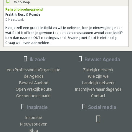
Workshop
Reiki ont-moetingsavond
Praktijk Rust & Ruimte
Naaldwijk
Heb je zelf een graad in Reiki en wil je oefenen, ben je nieuwsgierig naar
wat Reiki is of ben je gewoon toe aan een ontspannen avond voor jezelf?
Kom dan naar de ONT-moetingsavond! Ervaring met Reiki is niet nodig.
Graag wel even aanmelden.
Ik zoek
Bewust Agenda
een Professional/Organisatie
Zakelijk netwerk
de Agenda
Wie zijn we
Bewust Aanbod
Landelijk netwerk
Open Praktijk Route
Inschrijven maandagenda
Gezondheidsmarkt
Contact
Inspiratie
Social media
Inspiratie
Nieuwsbrieven
Blog