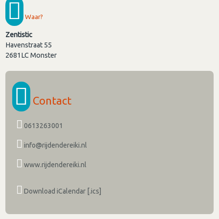
Waar?
Zentistic
Havenstraat 55
2681LC
Monster
Contact
0613263001
info@rijdendereiki.nl
www.rijdendereiki.nl
Download iCalendar [.ics]