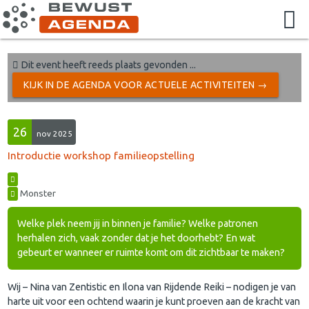
Dit event heeft reeds plaats gevonden ...
KIJK IN DE AGENDA VOOR ACTUELE ACTIVITEITEN →
26
nov 2025
Introductie workshop familieopstelling
Monster
Welke plek neem jij in binnen je familie? Welke patronen
herhalen zich, vaak zonder dat je het doorhebt? En wat
gebeurt er wanneer er ruimte komt om dit zichtbaar te maken?
Wij – Nina van Zentistic en Ilona van Rijdende Reiki – nodigen je van
harte uit voor een ochtend waarin je kunt proeven aan de kracht van