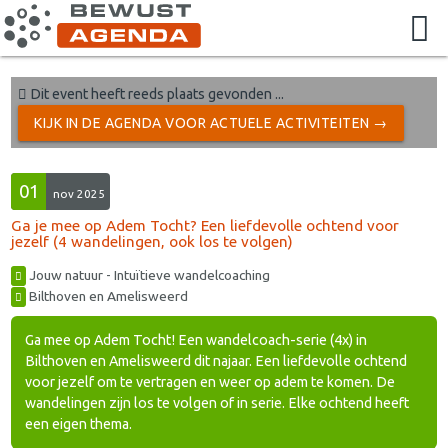
Dit event heeft reeds plaats gevonden ...
KIJK IN DE AGENDA VOOR ACTUELE ACTIVITEITEN →
01
nov 2025
Ga je mee op Adem Tocht? Een liefdevolle ochtend voor
jezelf (4 wandelingen, ook los te volgen)
Jouw natuur - Intuïtieve wandelcoaching
Bilthoven en Amelisweerd
Ga mee op Adem Tocht! Een wandelcoach-serie (4x) in
Bilthoven en Amelisweerd dit najaar. Een liefdevolle ochtend
voor jezelf om te vertragen en weer op adem te komen. De
wandelingen zijn los te volgen of in serie. Elke ochtend heeft
een eigen thema.