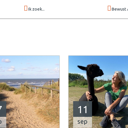
Ik zoek...
Bewust 
7
11
p
sep