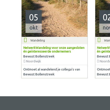
05
0
okt
no
Wandeling
Wan
NetwerkWandeling voor onze aangesloten
NetwerkW
én geïnteresseerde ondernemers
én geïnt
Bewust Bollenstreek
Bewust 
Noordwijk
Noordw
Ontmoet al wandelend je collega's van
Ontmoet 
Bewust Bollenstreek
Bewust 