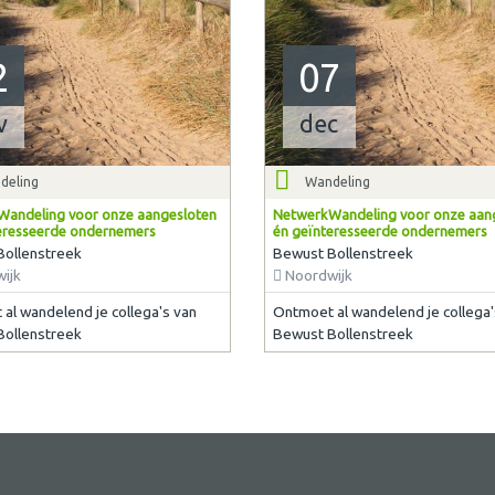
2
07
v
dec
deling
Wandeling
andeling voor onze aangesloten
NetwerkWandeling voor onze aan
eresseerde ondernemers
én geïnteresseerde ondernemers
Bollenstreek
Bewust Bollenstreek
ijk
Noordwijk
al wandelend je collega's van
Ontmoet al wandelend je collega'
Bollenstreek
Bewust Bollenstreek