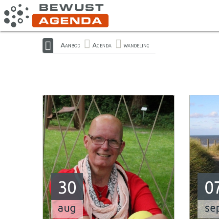
Aanbod
Agenda
wandeling
30
0
aug
se