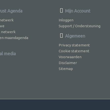
ust Agenda
Mijn Account
 netwerk
Inloggen
 we
Support / Ondersteuning
k netwerk
Algemeen
jven maandagenda
Privacy statement
Cookie statement
al media
Voorwaarden
Disclaimer
Sitemap