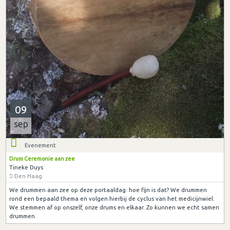
09
sep
Evenement
Drum Ceremonie aan zee
Tineke Duys
Den Haag
We drummen aan zee op deze portaaldag: hoe fijn is dat? We drummen
rond een bepaald thema en volgen hierbij de cyclus van het medicijnwiel.
We stemmen af op onszelf, onze drums en elkaar. Zo kunnen we echt samen
drummen.