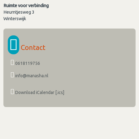
Ruimte voor verbinding
Heurntjesweg 3
Winterswijk
Contact
0618119756
info@manasha.nl
Download iCalendar [.ics]