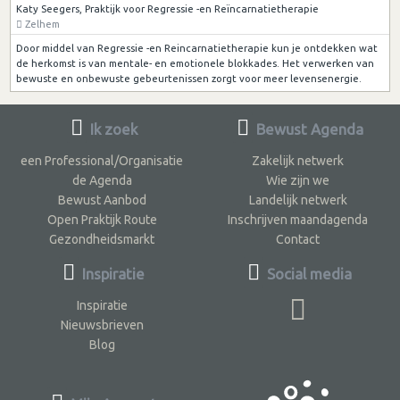
Katy Seegers, Praktijk voor Regressie -en Reïncarnatietherapie
Zelhem
Door middel van Regressie -en Reincarnatietherapie kun je ontdekken wat
de herkomst is van mentale- en emotionele blokkades. Het verwerken van
bewuste en onbewuste gebeurtenissen zorgt voor meer levensenergie.
Ik zoek
Bewust Agenda
een Professional/Organisatie
Zakelijk netwerk
de Agenda
Wie zijn we
Bewust Aanbod
Landelijk netwerk
Open Praktijk Route
Inschrijven maandagenda
Gezondheidsmarkt
Contact
Inspiratie
Social media
Inspiratie
Nieuwsbrieven
Blog