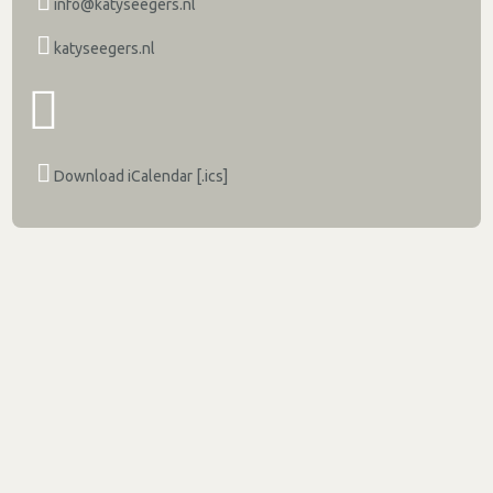
info@katyseegers.nl
katyseegers.nl
Download iCalendar [.ics]