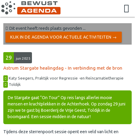
Dit event heeft reeds plaats gevonden ...
KIJK IN DE AGENDA VOOR ACTUELE ACTIVITEITEN →
29
jun 2025
Astrum Stargate healingdag - In verbinding met de bron
Katy Seegers, Praktijk voor Regressie -en Reïncarnatietherapie
Toldijk
De Stargate gaat “On Tour” Op reis langs allerlei mooie
mensen en krachtplekken in de Achterhoek. Op zondag 29 juni
zijn we te gast bij Boerderij de Vrije Geest, Toldijk in de
boomgaard. Een sessie midden in de natuur!
Tijdens deze sterrenpoort sessie opent een veld van licht en