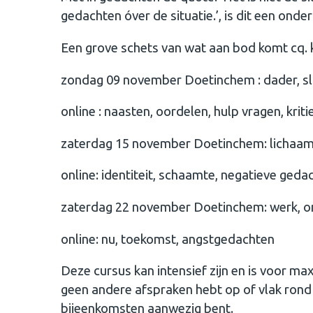
gedachten óver de situatie.’, is dit een onde
Een grove schets van wat aan bod komt cq.
zondag 09 november Doetinchem : dader, sl
online : naasten, oordelen, hulp vragen, kriti
zaterdag 15 november Doetinchem: lichaam,
online: identiteit, schaamte, negatieve geda
zaterdag 22 november Doetinchem: werk, onts
online: nu, toekomst, angstgedachten
Deze cursus kan intensief zijn en is voor m
geen andere afspraken hebt op of vlak rond de
bijeenkomsten aanwezig bent.