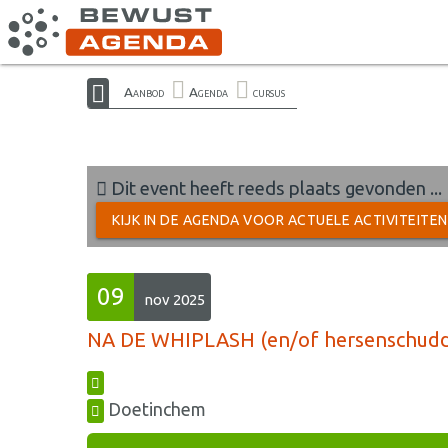
Aanbod
Agenda
cursus
Dit event heeft reeds plaats gevonden ...
KIJK IN DE AGENDA VOOR ACTUELE ACTIVITEITE
09
nov 2025
NA DE WHIPLASH (en/of hersenschuddi
Doetinchem