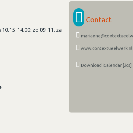
Contact
10.15-14.00: zo 09-11, za
marianne@contextueelwe
www.contextueelwerk.nl
Download iCalendar [.ics]
e