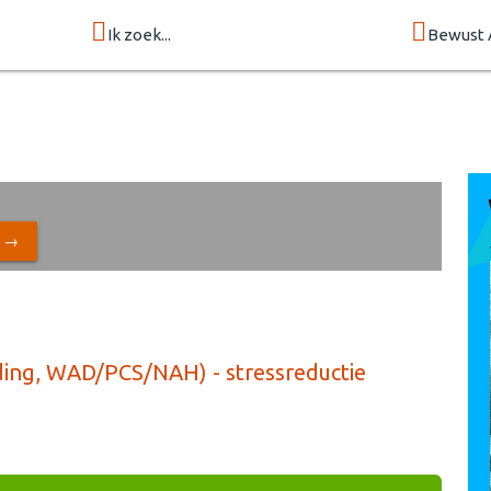
Ik zoek...
Bewust 
N →
ng, WAD/PCS/NAH) - stressreductie