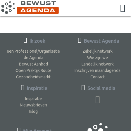
Ik zoek
Bewust Agenda
een Professional/Organisatie
Zakelijk netwerk
de Agenda
Wie zijn we
Bewust Aanbod
Landelijk netwerk
Open Praktijk Route
Inschrijven maandagenda
Gezondheidsmarkt
Contact
Inspiratie
Social media
Inspiratie
Nieuwsbrieven
Blog
Mijn Account