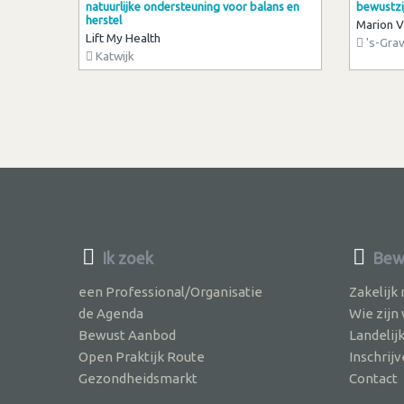
natuurlijke ondersteuning voor balans en
bewustzi
herstel
Marion V
Lift My Health
's-Gra
Katwijk
Ik zoek
Bew
een Professional/Organisatie
Zakelijk
de Agenda
Wie zijn
Bewust Aanbod
Landelij
Open Praktijk Route
Inschri
Gezondheidsmarkt
Contact