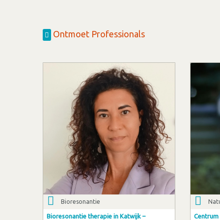
Ontmoet Professionals
Bioresonantie
Nat
Bioresonantie therapie in Katwijk –
Centrum 