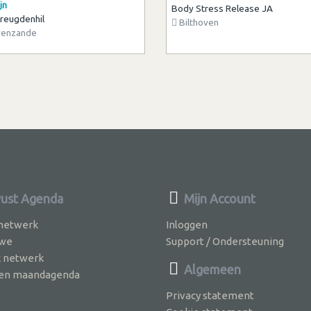
jn
Body Stress Release JA
reugdenhil
Bilthoven
venzande
ust Agenda
Mijn Account
 netwerk
Inloggen
 we
Support / Ondersteuning
k netwerk
Algemeen
jven maandagenda
Privacy statement