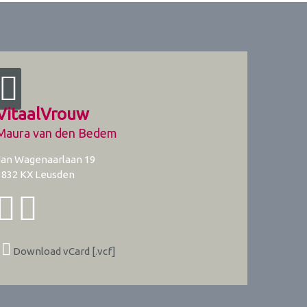
VitaalVrouw
Maura van den Bedem
Jan Wagenaarlaan 19
3832 KX
Leusden
Download vCard [.vcf]