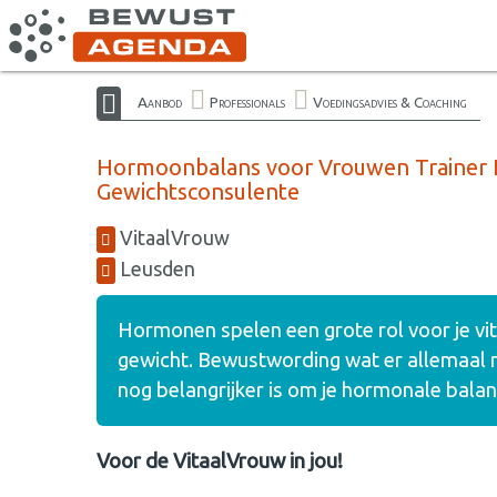
Aanbod
Professionals
Voedingsadvies & Coaching
Hormoonbalans voor Vrouwen Trainer H
Gewichtsconsulente
VitaalVrouw
Leusden
Hormonen spelen een grote rol voor je vita
gewicht. Bewustwording wat er allemaal m
nog belangrijker is om je hormonale bala
Voor de VitaalVrouw in jou!