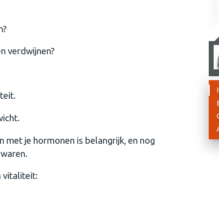
n?
en verdwijnen?
eit.
icht.
 met je hormonen is belangrijk, en nog
ewaren.
italiteit: