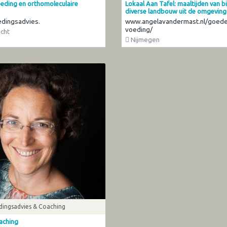
eding en orthomoleculaire
Lokaal Aan Tafel: maaltijden van b
diverse landbouw uit de omgeving
dingsadvies.
www.angelavandermast.nl/goede
voeding/
cht
Nijmegen
dingsadvies & Coaching
aching