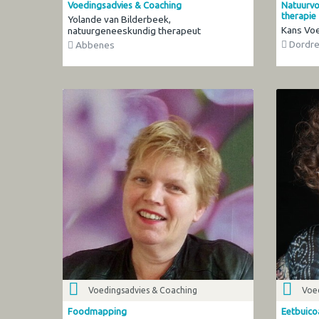
Voedingsadvies & Coaching
Natuurvo
therapie
Yolande van Bilderbeek,
Kans Voe
natuurgeneeskundig therapeut
Dordre
Abbenes
Voedingsadvies & Coaching
Voe
Foodmapping
Eetbuico