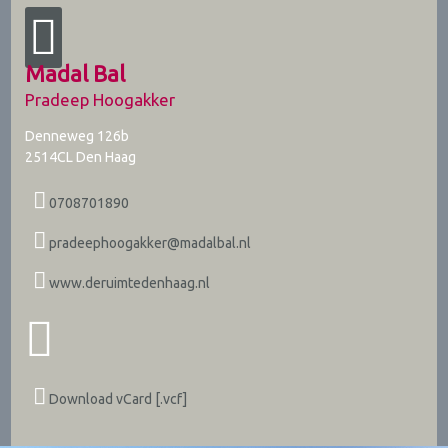
Madal Bal
Pradeep Hoogakker
Denneweg 126b
2514CL
Den Haag
0708701890
pradeephoogakker@madalbal.nl
www.deruimtedenhaag.nl
Download vCard [.vcf]