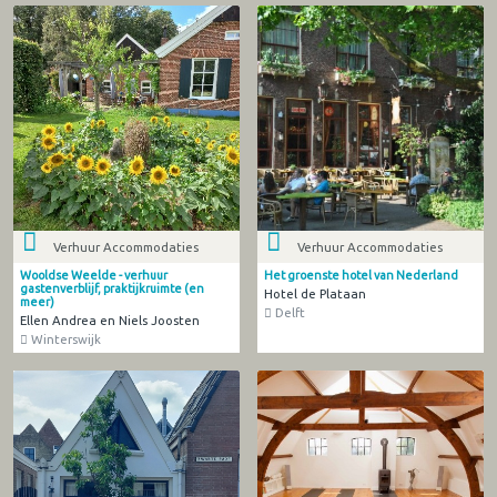
Verhuur Accommodaties
Verhuur Accommodaties
Wooldse Weelde - verhuur
Het groenste hotel van Nederland
gastenverblijf, praktijkruimte (en
Hotel de Plataan
meer)
Delft
Ellen Andrea en Niels Joosten
Winterswijk