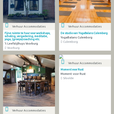
Verhuur Accommodaties
Verhuur Accommodaties
Fijne ruimte te huur voor workshops,
De studio van YogaBalans Culemborg
scholing, vergadering, meditatie,
YogaBalans Culemborg
yoga, (groeps)coaching etc.
Culemborg
't Leefstijlhuys Voorburg
Voorburg
Verhuur Accommodaties
Moment voor Rust
Moment voor Rust
Silvolde
Verhuur Accommodaties