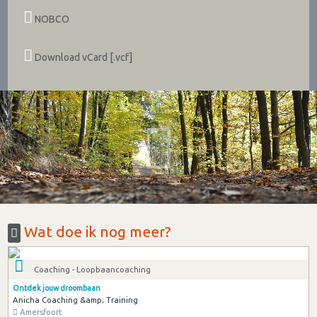
NOBCO
Download vCard [.vcf]
Wat doe ik nog meer?
Coaching - Loopbaancoaching
Ontdek jouw droombaan
Anicha Coaching &amp; Training
Amersfoort