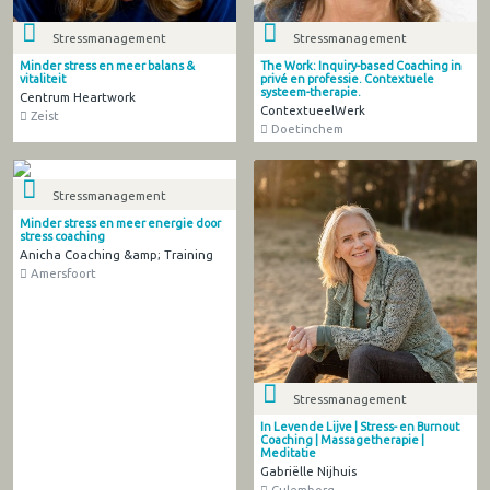
Stressmanagement
Stressmanagement
Minder stress en meer balans &
The Work: Inquiry-based Coaching in
vitaliteit
privé en professie. Contextuele
systeem-therapie.
Centrum Heartwork
ContextueelWerk
Zeist
Doetinchem
Stressmanagement
Minder stress en meer energie door
stress coaching
Anicha Coaching &amp; Training
Amersfoort
Stressmanagement
In Levende Lijve | Stress- en Burnout
Coaching | Massagetherapie |
Meditatie
Gabriëlle Nijhuis
Culemborg