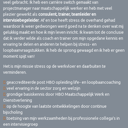
veel gebracht. Ik heb een carrière switch gemaakt van
projectmanager naar maatschappelijk werker en heb met veel
plezier gewerkt als
consulent, trainer, teamleider en
intervisiebegeleider
. Af en toe heeft stress de overhand gehad
waardoor ik weer gedwongen werd goed na te denken over wat mij
gelukkig maakt en hoe ik mijn leven inricht. Ik kwam tot de conclusie
dat ik verder wilde als coach en trainer om mijn opgedane kennis en
ervaring te delen en anderen te helpen bij stress- en
loopbaanvraagstukken. Ik heb de sprong gewaagd en ik heb er geen
moment spijt van!
Het is mijn missie stress op de werkvloer en daarbuiten te
verminderen.
geaccrediteerde post HBO opleiding life- en loopbaancoaching
veel ervaring in de sector zorg en welzijn
grondige basiskennis door HBO Maatschappelijk Werk en
Dienstverlening
op de hoogte van laatste ontwikkelingen door continue
bijscholing
toetsing van mijn werkzaamheden bij professionele collega's in
een intervisiegroep