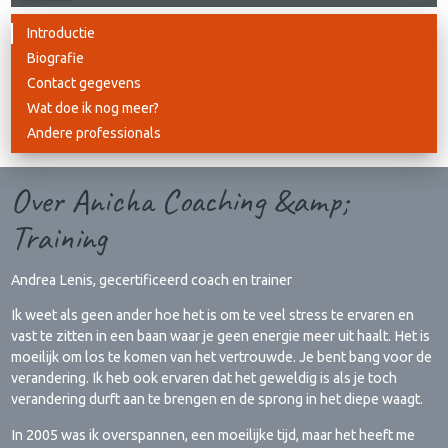
Introductie
Biografie
Contact gegevens
Wat doe ik nog meer?
Andere professionals
Over Anicha Coaching &amp;
Training
Andrea Lenis, gecertificeerd coach en trainer​
Ik weet als geen ander hoe het is om te veel stress te ervaren en
vast te zitten in een baan waar je geen energie meer uit haalt. Het is
moeilijk om los te komen van het vertrouwde. Je bent bang voor de
verandering. Ik heb ook ervaren dat het geweldig is als je toch
verandering durft aan te brengen en de sprong in het diepe waagt.
​In 2005 was ik overspannen, een moeilijke tijd, maar het heeft me