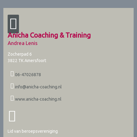
Anicha Coaching & Training
Andrea Lenis
Zocherpad 6
3822 TK
Amersfoort
06-47026878
info@anicha-coaching.nl
www.anicha-coaching.nl
Lid van beroepsvereniging