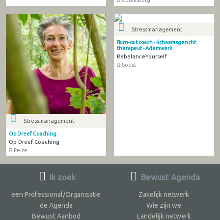
Stressmanagement
Burn-out coach - lichaamsgericht
therapeut - Ademwerk
RebalanceYourself
Soest
Stressmanagement
Op Dreef Coaching
Op Dreef Coaching
Peize
Ik zoek
Bewust Agenda
een Professional/Organisatie
Zakelijk netwerk
de Agenda
Wie zijn we
Bewust Aanbod
Landelijk netwerk