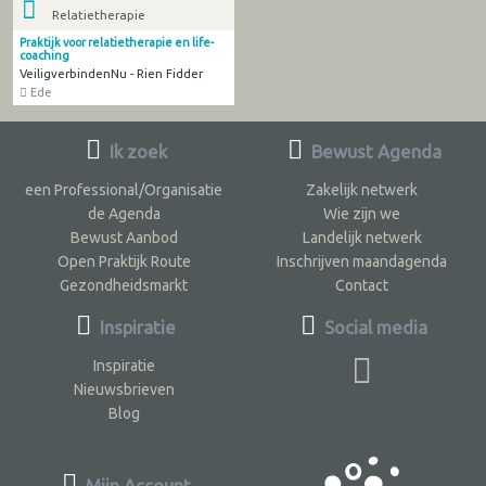
Relatietherapie
Praktijk voor relatietherapie en life-
coaching
VeiligverbindenNu - Rien Fidder
Ede
Ik zoek
Bewust Agenda
een Professional/Organisatie
Zakelijk netwerk
de Agenda
Wie zijn we
Bewust Aanbod
Landelijk netwerk
Open Praktijk Route
Inschrijven maandagenda
Gezondheidsmarkt
Contact
Inspiratie
Social media
Inspiratie
Nieuwsbrieven
Blog
Mijn Account