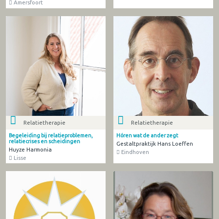
Amersfoort
Relatietherapie
Relatietherapie
Begeleiding bij relatieproblemen,
Hóren wat de ander zegt
relatiecrises en scheidingen
Gestaltpraktijk Hans Loeffen
Huyze Harmonia
Eindhoven
Lisse