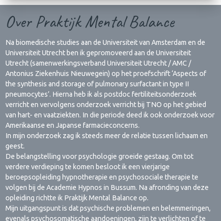
Over Praktijk Mental Balance
Na biomedische studies aan de Universiteit van Amsterdam en de
Universiteit Utrecht ben ik gepromoveerd aan de Universiteit
Utrecht (samenwerkingsverband Universiteit Utrecht / AMC /
Antonius Ziekenhuis Nieuwegein) op het proefschrift ‘Aspects of
the synthesis and storage of pulmonary surfactant in type II
pneumocytes’. Hierna heb ik als postdoc fertiliteitsonderzoek
verricht en vervolgens onderzoek verricht bij TNO op het gebied
van hart- en vaatziekten. In die periode deed ik ook onderzoek voor
Amerikaanse en Japanse farmacieconcerns.
In mijn onderzoek zag ik steeds meer de relatie tussen lichaam en
geest.
De belangstelling voor psychologie groeide gestaag. Om tot
verdere verdieping te komen besloot ik een vierjarige
beroepsopleiding hypnotherapie en psychosociale therapie te
volgen bij de Academie Hypnos in Bussum. Na afronding van deze
opleiding richtte ik Praktijk Mental Balance op.
Mijn uitgangspunt is dat psychische problemen en belemmeringen,
evenals psychosomatische aandoeningen, zijn te verlichten of te