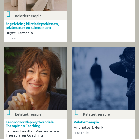
Relatietherapie
Begeleiding bij relatieproblemen,
relatiecrises en scheidingen
Huyze Harmonia
Lisse
Relatietherapie
Relatietherapie
Leonoor Borstlap Psychosociale
Relatietherapie
Therapie en Coaching
Andriëtte & Henk
Leonoor Borstlap Psychosociale
Utrecht
Therapie en Coaching