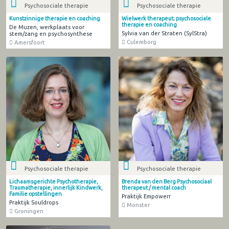
Psychosociale therapie
Psychosociale therapie
Kunstzinnige therapie en coaching
Wielwerk therapeut; psychosociale
therapie en coaching
De Muzen, werkplaats voor
Sylvia van der Straten (SylStra)
stem/zang en psychosynthese
Culemborg
Amersfoort
Psychosociale therapie
Psychosociale therapie
Lichaamsgerichte Psychotherapie,
Brenda van den Berg Psychosociaal
Traumatherapie, innerlijk Kindwerk,
therapeut / mental coach
Familie opstellingen
Praktijk Empowerr
Praktijk Souldrops
Monster
Groningen