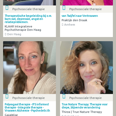
Psychosociale therapie
Psychosociale therapie
Therapeutische begeleiding bij o.m.
van Twijfel naar Vertrouwen
burn-out, depressie, angst en
Praktijk den Draak
relatieproblemen.
Arnhem
KLAAR Integratieve
Psychotherapie Den Haag
Den Haag
Psychosociale therapie
Psychosociale therapie
Polyvagaal therapie - IFS informed
True Nature Therapy; Therapie voor
therapie - Integrale therapie -
diepe, blijvende verandering
Vrouwen Alchemie - Psychedelic th
Thirza | True Nature Therapy
GaiaWise