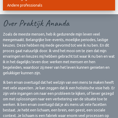
Andere professionals
Over Praktijk Ananda
Zoals de meeste mensen, heb ik gedurende mijn leven veel
meegemaakt. Belangrijke live-events, moeilijke periodes, lastige
keuzes. Deze hebben mij mede gevormd tot wie ik nu ben. En dit
proces gaat natuurlijk door. Ik vind het mooi om te zien dat mijn
ervaringen en keuzes mij hebben gebracht tot waar ik nu ben en wat
ik in het dagelijks leven doe: werken met mensen en hen
begeleiden, waardoor zij meer van het leven kunnen genieten en
gelukkiger kunnen zijn.
Ik ben ervan overtuigd dat het welzijn van een mens te maken heeft
met vele aspecten. Je kan zeggen dat ik een holistische visie heb. Er
zijn vele ingangen om naar een probleem te kijken, of liever gezegd
om met oplossingen naar een verbetering van de situatie toe te
werken. Ik ben ervan overtuigd dat je als mens uit vele facetten
bestaat. Je hebt een lichaam, een brein, een geest, een sociale
context. Je lichaam is een fabriek waar enorm veel processen op