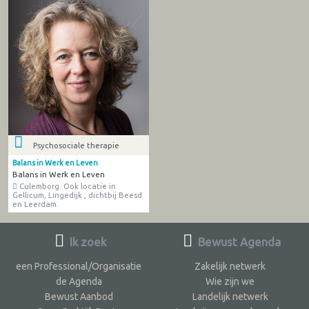
Psychosociale therapie
Balans in Werk en Leven
Balans in Werk en Leven
Culemborg. Ook locatie in
Gellicum, Lingedijk , dichtbij Beesd
en Leerdam.
Ik zoek
Bewust Agenda
een Professional/Organisatie
Zakelijk netwerk
de Agenda
Wie zijn we
Bewust Aanbod
Landelijk netwerk