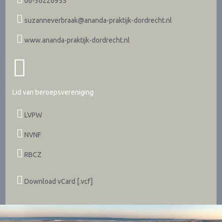
06-36226955
suzanneverbraak@ananda-praktijk-dordrecht.nl
www.ananda-praktijk-dordrecht.nl
Lid van beroepsvereniging
LVPW
NVNF
RBCZ
Download vCard [.vcf]