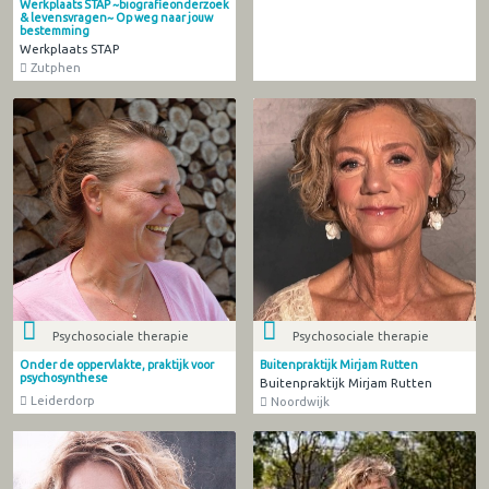
Werkplaats STAP ~biografieonderzoek
& levensvragen~ Op weg naar jouw
bestemming
Werkplaats STAP
Zutphen
Psychosociale therapie
Psychosociale therapie
Onder de oppervlakte, praktijk voor
Buitenpraktijk Mirjam Rutten
psychosynthese
Buitenpraktijk Mirjam Rutten
Leiderdorp
Noordwijk