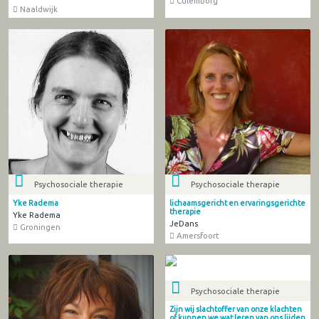
Culemborg
Naaldwijk
Psychosociale therapie
Psychosociale therapie
Yke Radema
lichaamsgericht en ervaringsgerichte
therapie
Yke Radema
JeDans
Groningen
Amersfoort
Psychosociale therapie
Zijn wij slachtoffer van onze klachten
of kunnen we wat leren van ons lijden