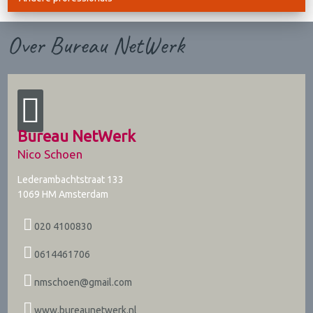
Over Bureau NetWerk
Bureau NetWerk
Nico Schoen
Lederambachtstraat 133
1069 HM
Amsterdam
020 4100830
0614461706
nmschoen@gmail.com
www.bureaunetwerk.nl