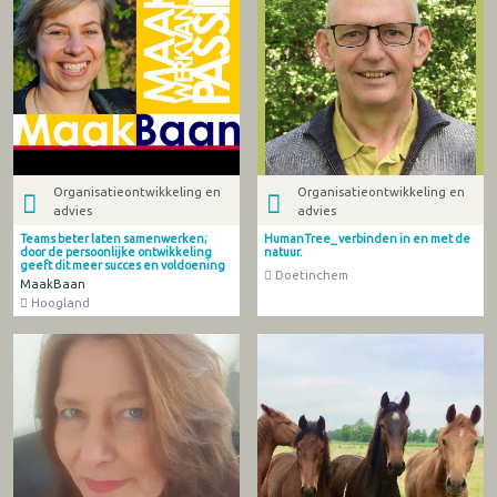
Organisatieontwikkeling en
Organisatieontwikkeling en
advies
advies
Teams beter laten samenwerken;
HumanTree_ verbinden in en met de
door de persoonlijke ontwikkeling
natuur.
geeft dit meer succes en voldoening
Doetinchem
MaakBaan
Hoogland