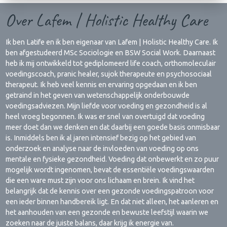
Over Lafem | Holistic Healthy Care
Ik ben Latife en ik ben eigenaar van Lafem | Holistic Healthy Care. Ik
ben afgestudeerd MSc Sociologie en BSW Social Work. Daarnaast
heb ik mij ontwikkeld tot gediplomeerd life coach, orthomoleculair
voedingscoach, pranic healer, sujok therapeute en psychosociaal
therapeut. Ik heb veel kennis en ervaring opgedaan en ik ben
getraind in het geven van wetenschappelijk onderbouwde
voedingsadviezen. Mijn liefde voor voeding en gezondheid is al
heel vroeg begonnen. Ik was er snel van overtuigd dat voeding
meer doet dan we denken en dat daarbij een goede basis onmisbaar
is. Inmiddels ben ik al jaren intensief bezig op het gebied van
onderzoek en analyse naar de invloeden van voeding op ons
mentale en fysieke gezondheid. Voeding dat onbewerkt en zo puur
mogelijk wordt ingenomen, bevat de essentiële voedingswaarden
die een ware must zijn voor ons lichaam en brein. Ik vind het
belangrijk dat de kennis over een gezonde voedingspatroon voor
een ieder binnen handbereik ligt. En dat niet alleen, het aanleren en
het aanhouden van een gezonde en bewuste leefstijl waarin we
zoeken naar de juiste balans, daar krijg ik energie van.