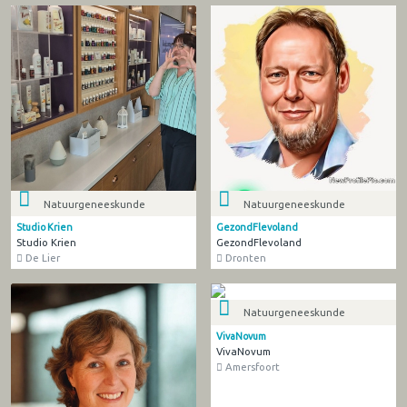
Natuurgeneeskunde
Natuurgeneeskunde
Studio Krien
GezondFlevoland
Studio Krien
GezondFlevoland
De Lier
Dronten
Natuurgeneeskunde
VivaNovum
VivaNovum
Amersfoort