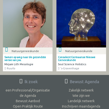
Natuurgeneeskunde
Natuurgeneeskunde
Samen op weg naar de gezondste
Consulent Germaanse Nieuwe
versie van jou.
Geneeskunde
Mirjam Lith Mesologie
Soul Science Holistics
Ruurlo
's-Gravenhage
Ik zoek
Bewust Agenda
een Professional/Organisatie
Zakelijk netwerk
de Agenda
Wie zijn we
Bewust Aanbod
Landelijk netwerk
Open Praktijk Route
Inschrijven maandagenda