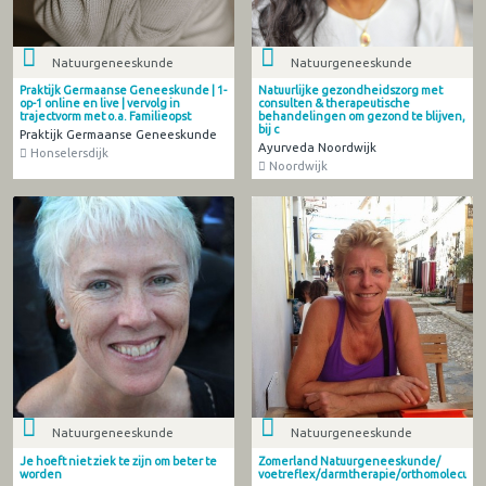
Natuurgeneeskunde
Natuurgeneeskunde
Praktijk Germaanse Geneeskunde | 1-
Natuurlijke gezondheidszorg met
op-1 online en live | vervolg in
consulten & therapeutische
trajectvorm met o.a. Familieopst
behandelingen om gezond te blijven,
bij c
Praktijk Germaanse Geneeskunde
Ayurveda Noordwijk
Honselersdijk
Noordwijk
Natuurgeneeskunde
Natuurgeneeskunde
Je hoeft niet ziek te zijn om beter te
Zomerland Natuurgeneeskunde/
worden
voetreflex/darmtherapie/orthomoleculair