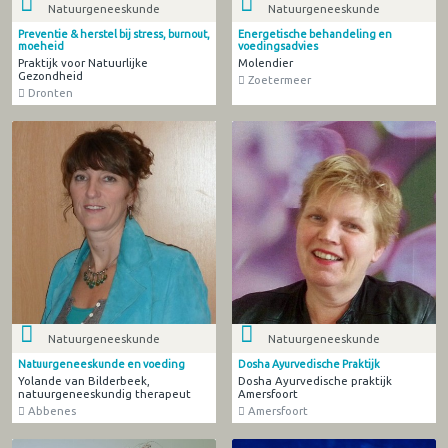
Natuurgeneeskunde
Natuurgeneeskunde
Preventie & herstel bij stress, burnout,
Energetische behandeling en
moeheid
voedingsadvies
Praktijk voor Natuurlijke
Molendier
Gezondheid
Zoetermeer
Dronten
Natuurgeneeskunde
Natuurgeneeskunde
Natuurgeneeskunde en voeding
Dosha Ayurvedische Praktijk
Yolande van Bilderbeek,
Dosha Ayurvedische praktijk
natuurgeneeskundig therapeut
Amersfoort
Abbenes
Amersfoort