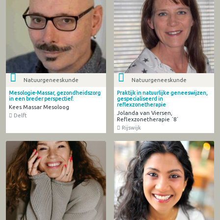
Natuurgeneeskunde
Natuurgeneeskunde
Mesologie-Massar, gezondheidszorg
Praktijk in natuurlijke geneeswijzen,
in een breder perspectief.
gespecialiseerd in
reflexzonetherapie
Kees Massar Mesoloog
Jolanda van Viersen,
Delft
Reflexzonetherapie ´8´
Rijswijk