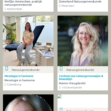
WelZijn Amsterdam, praktijk
Zomerland Natuurgeneeskunde
natuurgeneeskunde
Maarssen
Amsterdam
Natuurgeneeskunde
Natuurgeneeskunde
Mesologie in harmonie
Centrum voor natuurgeneeswijze &
bewustzijn
Mesologie in harmonie
Marion Vreugdenhil
Culemborg
's-Gravenzande