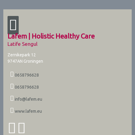
Lafem | Holistic Healthy Care
Latife Sengul
Zernikepark 12
9747AN
Groningen
0658796628
0658796628
info@lafem.eu
www.lafem.eu