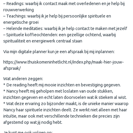
– Readings: waarbij ik contact maak met overledenen en je help bij
rouwverwerking
– Teachings: waarbij ik je help bij persoonlijke spirituele en
energetische groei
– Helende meditaties: waarbij ik je help contact te maken met jezelf
– Spirituele koffieochtenden: een gezellige ochtend, waarbij
spiritualiteit en energiewerk centraal staan
Via mijn digitale planner kun je een afspraak bij mij inplannen:
https://www.thuiskomeninhetlicht.nl/index.php/maak-hier-jouw-
afspraak/
Wat anderen zeggen:
* De reading heeft mij mooie inzichten en bevestiging gegeven.
* Nancy heeft mij geholpen met loslaten van oude stukken,
inzichten gegeven en echt laten doorvoelen wat ik stiekem al wist.
* Wat deze ervaring zo bijzonder maakt, is de unieke manier waarop
Nancy haar spirituele inzichten deelt. Ze werkt niet alleen met haar
intuïtie, maar ook met verschillende technieken die precies zijn
afgestemd op wat jij nodig hebt.
Je kunt me ook volgen op: