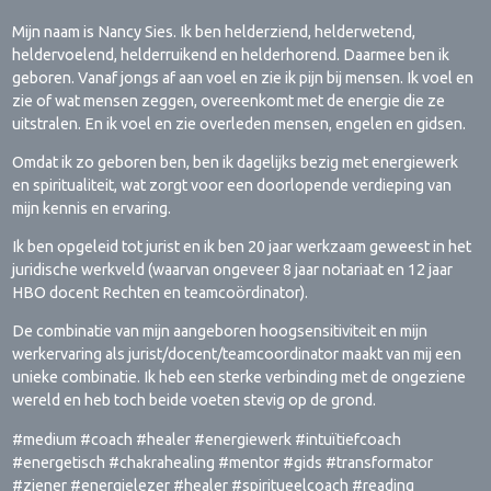
Mijn naam is Nancy Sies. Ik ben helderziend, helderwetend,
heldervoelend, helderruikend en helderhorend. Daarmee ben ik
geboren. Vanaf jongs af aan voel en zie ik pijn bij mensen. Ik voel en
zie of wat mensen zeggen, overeenkomt met de energie die ze
uitstralen. En ik voel en zie overleden mensen, engelen en gidsen.
Omdat ik zo geboren ben, ben ik dagelijks bezig met energiewerk
en spiritualiteit, wat zorgt voor een doorlopende verdieping van
mijn kennis en ervaring.
Ik ben opgeleid tot jurist en ik ben 20 jaar werkzaam geweest in het
juridische werkveld (waarvan ongeveer 8 jaar notariaat en 12 jaar
HBO docent Rechten en teamcoördinator).
De combinatie van mijn aangeboren hoogsensitiviteit en mijn
werkervaring als jurist/docent/teamcoordinator maakt van mij een
unieke combinatie. Ik heb een sterke verbinding met de ongeziene
wereld en heb toch beide voeten stevig op de grond.
#medium #coach #healer #energiewerk #intuïtiefcoach
#energetisch #chakrahealing #mentor #gids #transformator
#ziener #energielezer #healer #spiritueelcoach #reading