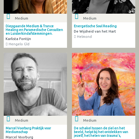
Medium
Medium
Diepgaande Medium & Trance
Energetische Soul Reading
Healing en Paramedische Consulten
De Wijsheid van het Hart
en Luisterkindafstemmingen.
Helmond
Karlista Fontijn
Hengelo Gld
Medium
Medium
Marcel Voorburg Praktijk voor
De schakel tussen de ziel en het
Mediumschap
beeld, helpt bij het ontdekken van
jezelf, het helen van trauma’s,
Marcel Voorburg