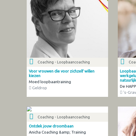
Coaching - Loopbaancoaching
Coa
Voor vrouwen die voor zichzelf willen
Loopbaan
kiezen
werkgelu
natuurlij
Moed loopbaantraining
De HAP
Geldrop
's-Gra
Coaching - Loopbaancoaching
Ontdek jouw droombaan
Anicha Coaching &amp; Training