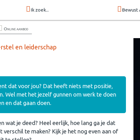
Ik zoek...
Bewust 
Online aanbod
rstel en leiderschap
t dat voor jou? Dat heeft niets met positie,
en. Wel met het jezelf gunnen om werk te doen
en en dat gaan doen.
 wat je deed? Heel eerlijk, hoe lang ga je dat
 verschil te maken? Kijk je het nog even aan of
t te stellen?