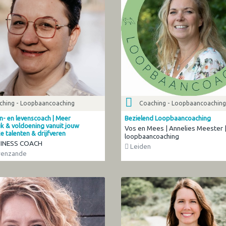
ching - Loopbaancoaching
Coaching - Loopbaancoaching
- en levenscoach | Meer
Bezielend Loopbaancoaching
k & voldoening vanuit jouw
Vos en Mees | Annelies Meester 
ke talenten & drijfveren
loopbaancoaching
PINESS COACH
Leiden
venzande