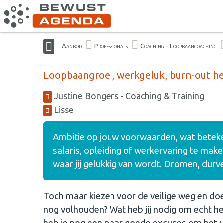
Aanbod
Professionals
Coaching - Loopbaancoaching
Loopbaangroei, werkgeluk, burn-out he
Justine Bongers - Coaching & Training
Lisse
Ambitie op jouw voorwaarden, wat beteken
salaris, opleiding of werkervaring te mak
waar jij gelukkig van wordt. Dromen, durv
Toch maar kiezen voor de veilige weg en doen
nog volhouden? Wat heb jij nodig om echt het
heb je nog een paar goede excuses om het ui