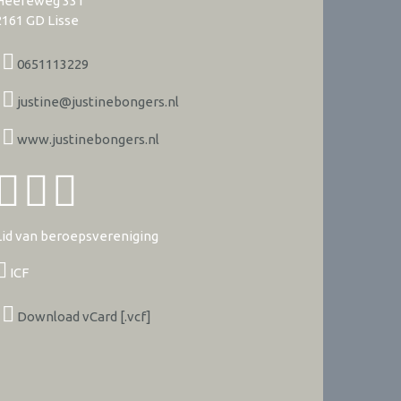
Heereweg 331
2161 GD
Lisse
0651113229
justine@justinebongers.nl
www.justinebongers.nl
Lid van beroepsvereniging
ICF
Download vCard [.vcf]