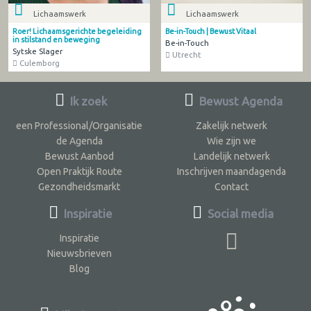
Lichaamswerk
Lichaamswerk
Roer! Lichaamsgerichte begeleiding
Be-in-Touch | Bewust Vitaal
in stilstand en beweging
Be-in-Touch
Sytske Slager
Utrecht
Culemborg
Ik zoek
Bewust Agenda
een Professional/Organisatie
Zakelijk netwerk
de Agenda
Wie zijn we
Bewust Aanbod
Landelijk netwerk
Open Praktijk Route
Inschrijven maandagenda
Gezondheidsmarkt
Contact
Inspiratie
Social media
Inspiratie
Nieuwsbrieven
Blog