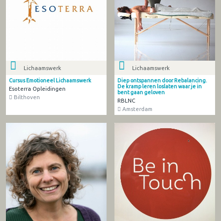
Lichaamswerk
Lichaamswerk
Cursus Emotioneel Lichaamswerk
Diep ontspannen door Rebalancing.
De kramp leren loslaten waar je in
Esoterra Opleidingen
bent gaan geloven
Bilthoven
RBLNC
Amsterdam