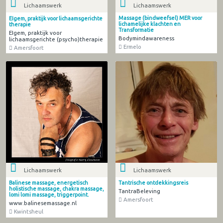
Lichaamswerk
Lichaamswerk
Massage (bindweefsel) MER voor
EIgem, praktijk voor lichaamsgerichte
lichamelijke klachten en
therapie
Transformatie
EIgem, praktijk voor
Bodymindawareness
lichaamsgerichte (psycho)therapie
Ermelo
Amersfoort
Lichaamswerk
Lichaamswerk
Balinese massage, energetisch
Tantrische ontdekkingsreis
holistische massage, chakra massage,
TantraBeleving
lomi lomi massage, triggerpoint.
Amersfoort
www.balinesemassage.nl
Kwintsheul