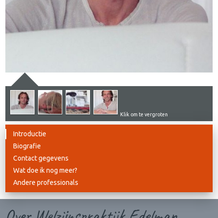
Klik om te vergroten
Introductie
Biografie
Contact gegevens
Wat doe ik nog meer?
Andere professionals
Over Welzijnspraktijk Edelman