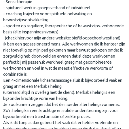
- Sensi-therapie
- spiritueel werk in groepsverband of individueel
- coaching trajecten voor spirituele ontwaking en
bewustzijnsontwikkeling
- sporten op reguliere, therapeutische of bewustzijns-verhogende
basis (alle inspanningsniveaus)
(check hiervoor mijn andere website: biefitloopschoolwestland)
Ik ben een gepassioneerd mens. Alle werkvormen die ik hanteer zijn
niet toevallig op mijn pad gekomen maar bewust gekozen omdat ik
zorgvuldig heb doorvoeld en ervaren dat al deze werkvormen
perfect bij mij passen.Ik werk heel graag met gecombineerde
werkvormen en voel in wat de meest effectieve werkvorm of
combinatie is.
Een 4-dimensionale lichaamsmassage sluit ik bijvoorbeeld vaak en
graag af met een Merkaba heling
(uiteraard altijd in overleg met de cliënt). Merkaba heling is een
bijzonder krachtige vorm van heling.
Je zou kunnen zeggen dat het de moeder aller helingsvormen is.
Zo’n heling kan een krachtige en solide ondersteuning zijn voor
bijvoorbeeld een transformatie of ziekte proces.
Als ik dit toepas dan gebeurt het vaak dat er helder voelende en
helderziende gevoelens en beelden komen die ik dan direct of na