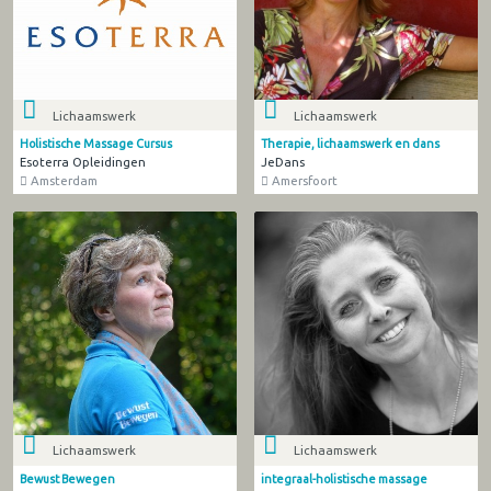
Lichaamswerk
Lichaamswerk
Holistische Massage Cursus
Therapie, lichaamswerk en dans
Esoterra Opleidingen
JeDans
Amsterdam
Amersfoort
Lichaamswerk
Lichaamswerk
Bewust Bewegen
integraal-holistische massage