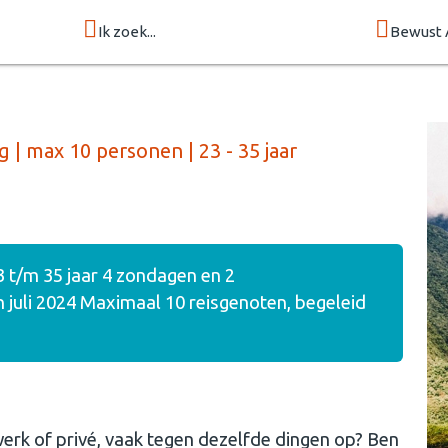
Ik zoek...
Bewust 
g | max 10 personen | 23 - 35 jaar
3 t/m 35 jaar 4 zondagen en 2
 juli 2024 Maximaal 10 reisgenoten, begeleid
e werk of privé, vaak tegen dezelfde dingen op? Ben