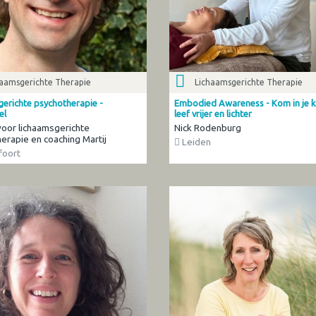
haamsgerichte Therapie
Lichaamsgerichte Therapie
gerichte psychotherapie -
Embodied Awareness - Kom in je k
el
leef vrijer en lichter
 voor lichaamsgerichte
Nick Rodenburg
erapie en coaching Martij
Leiden
oort