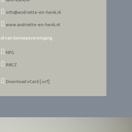
info@andriette-en-henk.nl
www.andriette-en-henk.nl
Lid van beroepsvereniging
NFG
RBCZ
Download vCard [.vcf]