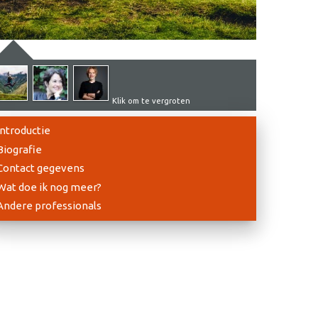
Klik om te vergroten
Introductie
Biografie
Contact gegevens
Wat doe ik nog meer?
Andere professionals