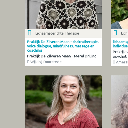
Lichaamsgerichte Therapie
Lic
Praktijk De Zilveren Maan - chakratherapie,
lichaams
voice dialogue, mindfulness, massage en
individue
coaching
Praktijk
Praktijk De Zilveren Maan - Merel Drilling
psychoth
Wijk bij Duurstede
Amersf