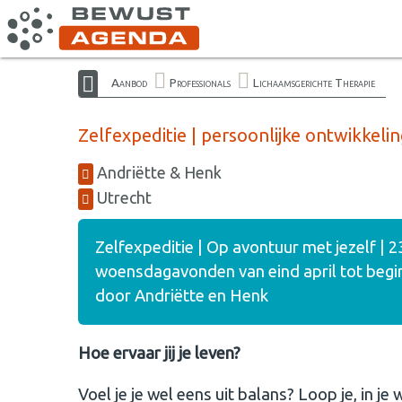
Aanbod
Professionals
Lichaamsgerichte Therapie
Zelfexpeditie | persoonlijke ontwikkelin
Andriëtte & Henk
Utrecht
Zelfexpeditie | Op avontuur met jezelf | 2
woensdagavonden van eind april tot begin
door Andriëtte en Henk
Hoe ervaar jij je leven?
Voel je je wel eens uit balans? Loop je, in j