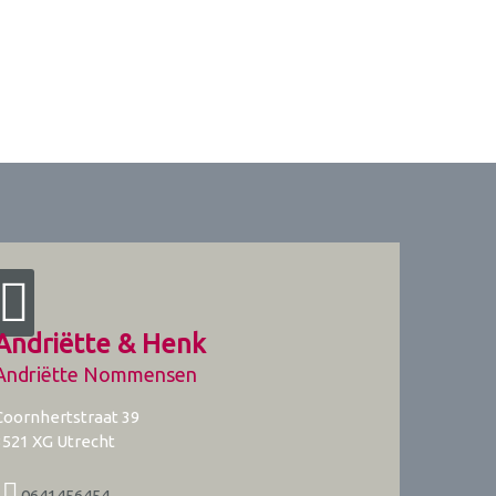
Andriëtte & Henk
Andriëtte Nommensen
Coornhertstraat 39
3521 XG
Utrecht
0641456454